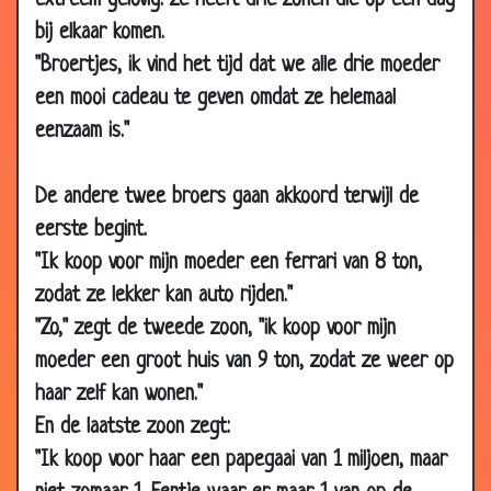
extreem gelovig. ze heeft drie zonen die op een dag
bij elkaar komen.
28 Nov
Schaamte
3.67
2010
"Broertjes, ik vind het tijd dat we alle drie moeder
een mooi cadeau te geven omdat ze helemaal
11 Nov
Biechten
3.04
2010
eenzaam is."
11 Nov
Geschikt voor de huishouding?
2.72
2010
De andere twee broers gaan akkoord terwijl de
04 Nov
Weddenschappen
3.83
eerste begint.
2010
"Ik koop voor mijn moeder een ferrari van 8 ton,
04 Nov
Pfffrrttt
2.62
zodat ze lekker kan auto rijden."
2010
"Zo," zegt de tweede zoon, "ik koop voor mijn
03 Nov
Papagaai
2.91
moeder een groot huis van 9 ton, zodat ze weer op
2010
haar zelf kan wonen."
22 Oct
Elkaar aftroeven
3.86
En de laatste zoon zegt:
2010
"Ik koop voor haar een papegaai van 1 miljoen, maar
18 Oct
Excuus
3.44