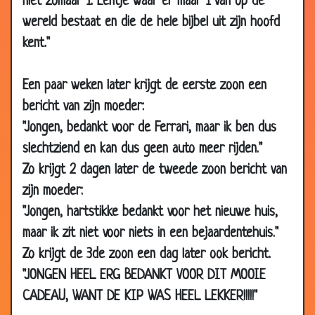
niet zomaar 1. Eentje waar er maar 1 van op de
2010
wereld bestaat en die de hele bijbel uit zijn hoofd
15 Oct
Veel soorten humor
3.25
kent."
2010
13 Oct
Verschillende systemen
3.07
Een paar weken later krijgt de eerste zoon een
2010
bericht van zijn moeder:
13 Oct
Varkensvoer
3.33
"Jongen, bedankt voor de Ferrari, maar ik ben dus
2010
slechtziend en kan dus geen auto meer rijden."
13 Oct
Rare hondenaam
3.48
Zo krijgt 2 dagen later de tweede zoon bericht van
2010
zijn moeder:
13 Oct
Reclame maken
3.47
"Jongen, hartstikke bedankt voor het nieuwe huis,
2010
maar ik zit niet voor niets in een bejaardentehuis."
13 Oct
Gekke koeienziekte
3.63
Zo krijgt de 3de zoon een dag later ook bericht.
2010
"JONGEN HEEL ERG BEDANKT VOOR DIT MOOIE
06 Oct
Ingenieurs in een auto
2.68
CADEAU, WANT DE KIP WAS HEEL LEKKER!!!!!"
2010