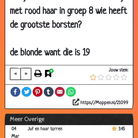
met rood haar in groep 8 wie heeft
07 Mar
Muis
3.15
2002
de grootste borsten?
06
Vloeke Roken en Drinken
2.84
Mar
2002
de blonde want die is 19
06
Nablijven
3.41
Mar
2002
Jouw stem:
«
»
05
Quasimodo
3.30
Mar
Facebook
Twitter
Pinterest
Tumblr
Email
WhatsApp
2002
https://Moppen.nl/21099
05
Vrouw in cafe
3.09
Mar
Meer Overige
2002
04
Juf en haar torren
3.45
Mar