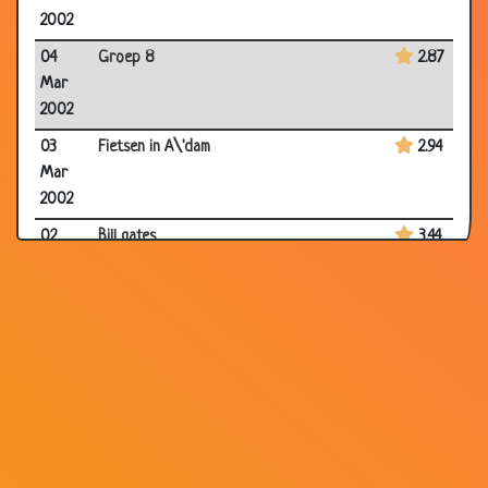
2002
04
Groep 8
2.87
Mar
2002
03
Fietsen in A\'dam
2.94
Mar
2002
02
Bill gates
3.44
Mar
2002
01
Waslijn
3.14
Mar
2002
01
Watermeloen
2.99
Mar
2002