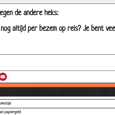
el ik van je hou...
egen de andere heks:
boy
 voor mijn plezier
 nog altijd per bezem op reis? Je bent vee
kertafel
er?
foonrekening
en
k-tetris
st
umblr
Email
k
rlandse bands
pmutsje
vol papiergeld