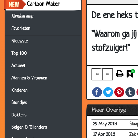
Cartoon Maker
05 Sep 2018
Hoeve
De ene heks t
Random mop
11 Aug 2018
Cow
Favorieten
09 Aug 2018
Niet
"Waarom ga jij
01 Aug 2018
Snoo
Nieuwste
stofzuiger!"
22 Jul 2018
Wint
Top 100
23 Jun 2018
Tele
Actueel
21 Jun 2018
Wolk
«
»
Mannen & Vrouwen
20 Jun 2018
Truc
Facebook
Twitter
Pintere
T
Kinderen
19 Jun 2018
Taxi
Blondjes
03 Jun 2018
Wer
Meer Overige
02 Jun 2018
Nede
Dokters
29 May 2018
Slaa
Belgen & 'Ollanders
17 Apr 2018
Zak 