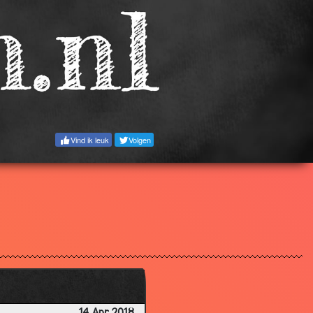
4.76
3.03
3.00
1.81
3.13
3.11
Vind ik leuk
Volgen
2.73
2.81
2.74
2.70
2.98
3.24
2.66
2.88