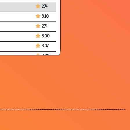
2.74
3.10
2.74
3.00
3.07
3.09
3.11
2.72
2.89
2.87
3.35
2.64
3.28