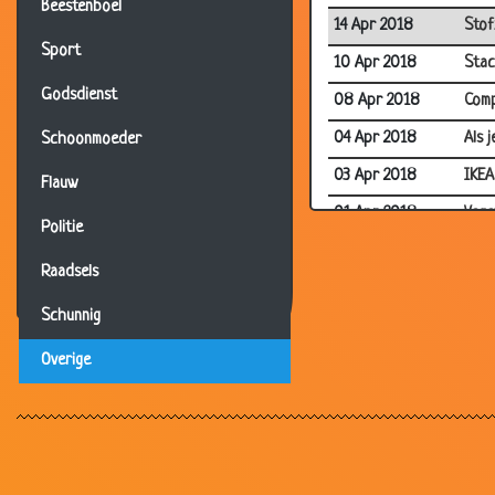
Beestenboel
14 Apr 2018
Stof
Sport
10 Apr 2018
Stac
Godsdienst
08 Apr 2018
Comp
04 Apr 2018
Als 
Schoonmoeder
03 Apr 2018
IKEA
Flauw
01 Apr 2018
Vege
Politie
31 Mar 2018
iPad
Raadsels
27 Mar 2018
Skyd
Schunnig
26 Mar 2018
Mor
Overige
23 Mar 2018
Lach
03 Mar 2018
Koud
24 Nov 2017
Fred
26 Aug 2017
Leug