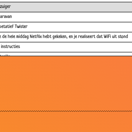
zuiger
aravan
etatief Twister
je de hele middag Netflix hebt gekeken, en je realiseert dat WiFi uit stond
 instructies
tariër
ive
gan Freeman
 je rot, Jan van Diem
 hè.
 Teeven buschauffeur
en detector