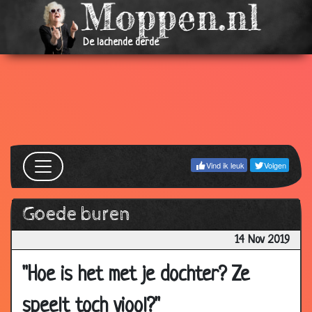
De lachende derde
Vind ik leuk
Volgen
Goede buren
14 Nov 2019
"Hoe is het met je dochter? Ze
speelt toch viool?"