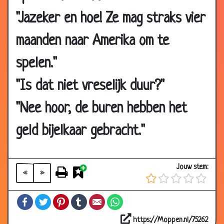
"Jazeker en hoe! Ze mag straks vier
maanden naar Amerika om te
spelen."
"Is dat niet vreselijk duur?"
"Nee hoor, de buren hebben het
geld bijelkaar gebracht."
Jouw stem:
«
»
Facebook
Twitter
Pinterest
Tumblr
Email
WhatsApp
26 Dec
Betekenis
2.72
2019
https://Moppen.nl/75262