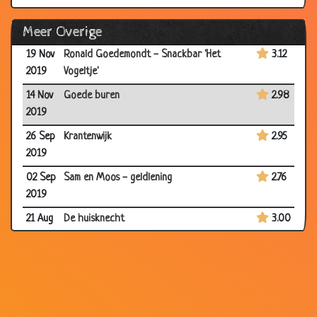
17 Dec
Slechte gewoonte
2.78
Meer Overige
2019
19 Nov
Ronald Goedemondt - Snackbar 'Het
3.12
2019
Vogeltje'
14 Nov
Goede buren
2.98
2019
26 Sep
Krantenwijk
2.95
2019
02 Sep
Sam en Moos - geldlening
2.76
2019
21 Aug
De huisknecht
3.00
2019
18 Aug
Schipbreukelingen
2.76
2019
12 Aug
Hard werken
2.74