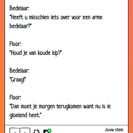
2006
Bedelaar:
17 Jul
Blindegeleidehond
3.37
"Heeft u misschien iets over voor een arme
2006
bedelaar?"
13 Jul
Jos Verstappen
2.78
2006
Floor:
11 Jul
Advocaten
3.16
"Houd je van koude kip?"
2006
10 Jul
Magische auto
3.67
Bedelaar:
2006
"Graag!"
07 Jul
Verboden te vissen
3.33
2006
Floor:
06 Jul
Bloemist
3.23
"Dan moet je morgen terugkomen want nu is ie
2006
gloeiend heet."
04 Jul
Afwijking
3.12
2006
Jouw stem: