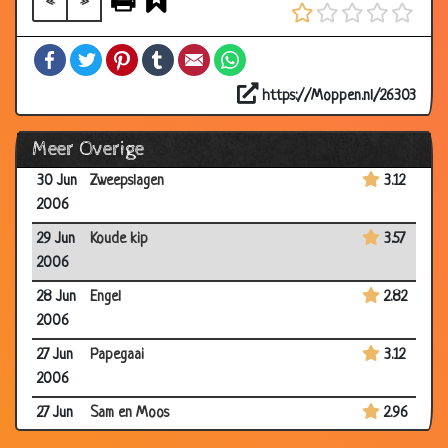
«
»
04 Jul
Dwerg nonnen
3.27
2006
Facebook
Twitter
Pinterest
Tumblr
Email
WhatsApp
03 Jul
Moraal
2.95
2006
https://Moppen.nl/26303
30 Jun
Vijf is troef
3.00
Meer Overige
2006
30 Jun
Zweepslagen
3.12
2006
29 Jun
Koude kip
3.57
2006
28 Jun
Engel
2.82
2006
27 Jun
Papegaai
3.12
2006
27 Jun
Sam en Moos
2.96
2006