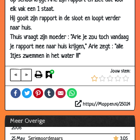
Op school krijgt Arie zijn rapport en ziet dat voor
31 May
Onderbroeken
2.98
2006
elk vak een 1 staat.
Hij gooit zijn rapport in de sloot en loopt verder
30
Stofzuiger
3.74
May
naar huis.
2006
Thuis vraagt zijn moeder : "Arie je zou toch vandaag
30
Dracula
1.81
je rapport mee naar huis krijgen," Arie zegt : "alle
May
1tjes zwemmen in het water !!!"
2006
30
Zielig
3.11
Jouw stem:
«
»
May
2006
Facebook
Twitter
Pinterest
Tumblr
Email
WhatsApp
30
Pech
3.31
May
https://Moppen.nl/25024
2006
Meer Overige
25 May
Uitglijden
2.48
2006
25 May
Seriemoordenaars
3.05