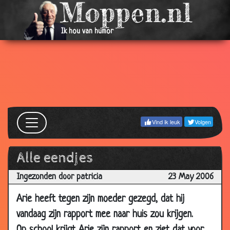
2006
11 Jun
Jagen
3.52
Ik hou van humor
2006
07 Jun
Kippen
2.95
2006
07 Jun
Wortels
2.91
2006
04 Jun
Koud
3.10
Vind ik leuk
Volgen
2006
02 Jun
In de trein
3.01
2006
Alle eendjes
02 Jun
Topverkoper
3.78
Ingezonden door patricia
23 May 2006
2006
Arie heeft tegen zijn moeder gezegd, dat hij
31 May
Sterk zijn
3.23
2006
vandaag zijn rapport mee naar huis zou krijgen.