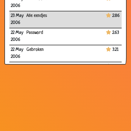
2006
23 May
Alle eendjes
2.86
2006
22 May
Password
2.63
2006
22 May
Gebroken
3.21
2006
19
Jantje
2.98
May
2006
18
Shit
3.16
May
2006
18
Kaboutertje
3.03
May
2006