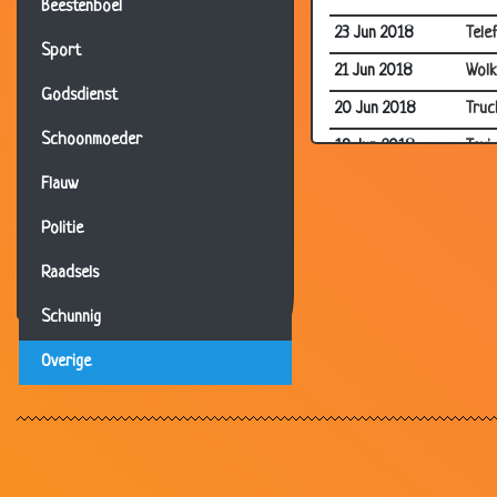
Beestenboel
23 Jun 2018
Tele
Sport
21 Jun 2018
Wolk
Godsdienst
20 Jun 2018
Truc
Schoonmoeder
19 Jun 2018
Taxi
03 Jun 2018
Wer
Flauw
02 Jun 2018
Nede
Politie
29 May 2018
Slaa
Raadsels
17 Apr 2018
Zak 
Schunnig
14 Apr 2018
Stof
Overige
10 Apr 2018
Stac
08 Apr 2018
Comp
04 Apr 2018
Als 
03 Apr 2018
IKEA