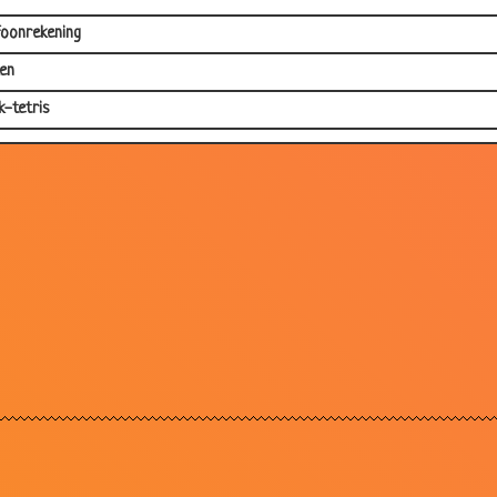
foonrekening
en
k-tetris
k
rlandse bands
pmutsje
vol papiergeld
zuiger
aravan
etatief Twister
je de hele middag Netflix hebt gekeken, en je realiseert dat WiFi uit stond
 instructies