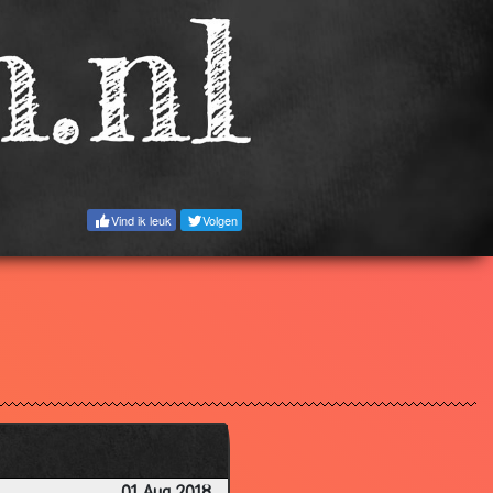
2.88
2.69
2.42
2.09
2.10
1.87
Vind ik leuk
Volgen
1.39
2.98
4.76
3.03
3.00
1.81
3.13