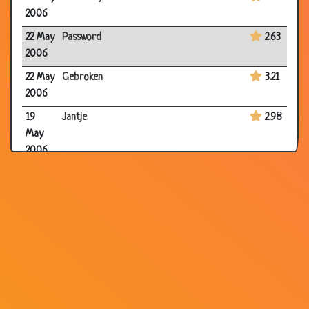
2006
22 May
Password
2.63
2006
22 May
Gebroken
3.21
2006
19
Jantje
2.98
May
2006
18
Shit
3.16
May
2006
18
Kaboutertje
3.03
May
2006
08
Jongen en meisje
3.26
May