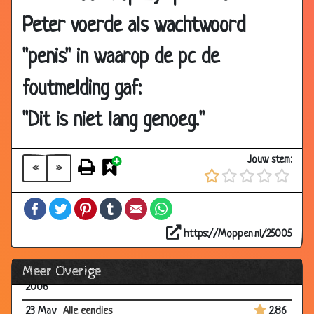
30
Stofzuiger
3.74
May
Peter voerde als wachtwoord
2006
"penis" in waarop de pc de
30
Dracula
1.81
May
foutmelding gaf:
2006
30
Zielig
3.11
"Dit is niet lang genoeg."
May
2006
Jouw stem:
«
»
30
Pech
3.31
May
Facebook
Twitter
Pinterest
Tumblr
Email
WhatsApp
2006
25 May
Uitglijden
2.48
https://Moppen.nl/25005
2006
Meer Overige
25 May
Seriemoordenaars
3.05
2006
23 May
Alle eendjes
2.86