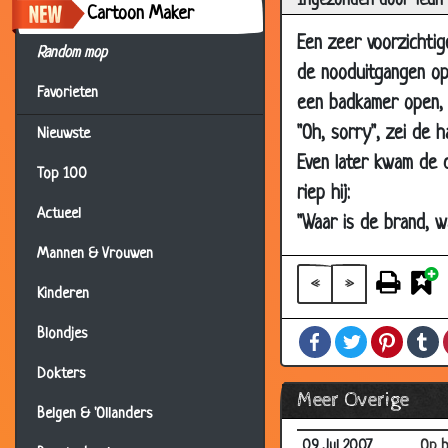
Ingezonden door Teun
26 Jul 2007
Z'n 
Cartoon Maker
26 Jul 2007
De d
Een zeer voorzichtig
Random mop
de nooduitgangen op 
26 Jul 2007
Wat 
Favorieten
een badkamer open, 
26 Jul 2007
Comp
"Oh, sorry", zei de 
Nieuwste
26 Jul 2007
Flits
Even later kwam de 
26 Jul 2007
De k
Top 100
riep hij:
23 Jul 2007
Op t
Actueel
"Waar is de brand, w
22 Jul 2007
Rijk?
Mannen & Vrouwen
22 Jul 2007
De k
«
»
Kinderen
16 Jul 2007
Help
Blondjes
Facebook
Twitter
Pintere
T
16 Jul 2007
De g
Dokters
09 Jul 2007
Spec
Meer Overige
09 Jul 2007
Bela
Belgen & 'Ollanders
09 Jul 2007
Op b