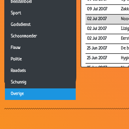
Beestenboel
09 Jul 2007
Zakk
Sport
02 Jul 2007
Nood
Godsdienst
02 Jul 2007
IJzi
Schoonmoeder
02 Jul 2007
Eers
Flauw
25 Jun 2007
De b
25 Jun 2007
Hygi
Politie
25 Jun 2007
Na d
Raadsels
25 Jun 2007
Prijs
Schunnig
20 Jun 2007
Blblb
Overige
18 Jun 2007
Bezo
18 Jun 2007
Op d
18 Jun 2007
De r
18 Jun 2007
Betr