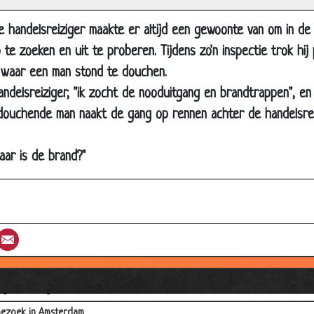
baas gered
renkeling
e handelsreiziger maakte er altijd een gewoonte van om in de 
te zoeken en uit te proberen. Tijdens zo'n inspectie trok hij
heb ik in mijn hand
waar een man stond te douchen.
uter leek
handelsreiziger, "ik zocht de nooduitgang en brandtrappen", e
er
douchende man naakt de gang op rennen achter de handelsrei
euring
ijd komen
aar is de brand?"
at of de marktplaats
en duwen
st
umblr
Email
eest in de fles
iale scheer techniek
ngrijke vraag
ezoek in Amsterdam