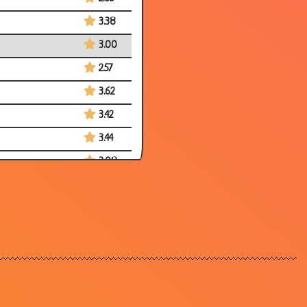
3.38
3.00
2.57
3.62
3.42
3.44
3.08
3.52
2.84
3.38
3.49
3.53
3.47