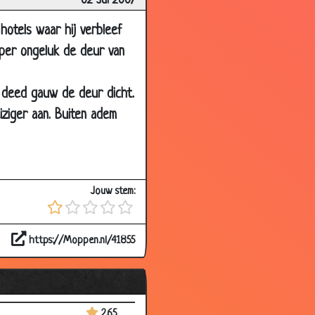
02 Jul 2007
2.70
3.59
hotels waar hij verbleef
 per ongeluk de deur van
3.35
2.93
n deed gauw de deur dicht.
3.00
ziger aan. Buiten adem
3.45
3.56
3.42
Jouw stem:
3.74
3.46
https://Moppen.nl/41855
3.55
3.54
3.41
2.65