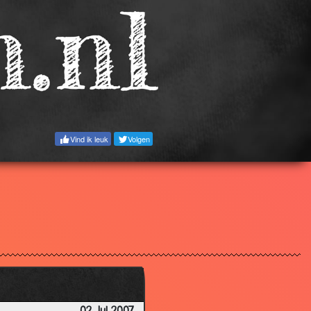
3.78
3.59
2.68
3.26
3.00
2.45
Vind ik leuk
Volgen
3.42
3.66
3.88
3.62
3.47
3.53
3.38