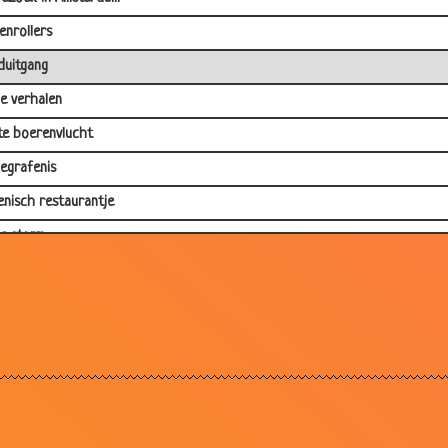
enrollers
uitgang
ge verhalen
te boerenvlucht
egrafenis
enisch restaurantje
e storm
vergelijking
lbl
pen rijden
ie leeftijd nog
eddende gek
ouwbaar advies