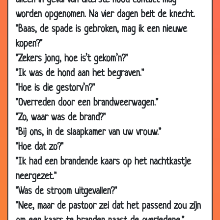
alleen in geval van uiterste nood contact mag
May
worden opgenomen. Na vier dagen belt de knecht.
2010
"Baas, de spade is gebroken, mag ik een nieuwe
19
Auto schakelaar
3.13
kopen?"
May
"Zekers jong, hoe is’t gekom’n?"
2010
"Ik was de hond aan het begraven."
12 May
Leugendetector
3.63
2010
"Hoe is die gestorv’n?"
"Overreden door een brandweerwagen."
09
Dat is schrikken
3.31
May
"Zo, waar was de brand?"
2010
"Bij ons, in de slaapkamer van uw vrouw."
06
Te dronken
3.57
"Hoe dat zo?"
May
"Ik had een brandende kaars op het nachtkastje
2010
neergezet."
06
Weddenschap
2.87
"Was de stroom uitgevallen?"
May
"Nee, maar de pastoor zei dat het passend zou zijn
2010