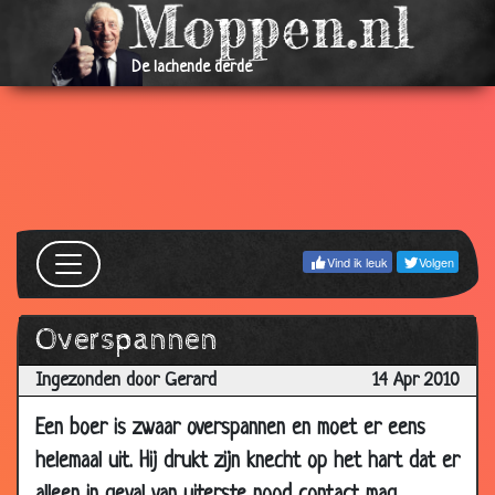
06 Jul
Topverkoper
3.94
2010
De lachende derde
06 Jul
Foutje
2.73
2010
06 Jul
Blinde piloten
3.95
2010
24 Jun
Vliegtuig
3.42
2010
Vind ik leuk
Volgen
23 Jun
Ambtenaren
3.22
2010
Overspannen
15 Jun
Geert Wilders en Joran van der Sloot
2.83
Ingezonden door Gerard
14 Apr 2010
2010
13 Jun
Pistolen of horloge
3.38
Een boer is zwaar overspannen en moet er eens
2010
helemaal uit. Hij drukt zijn knecht op het hart dat er
19
Lekker biertje
3.90