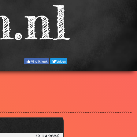
3.08
2.40
3.57
3.59
2.93
Vind ik leuk
Volgen
3.12
3.34
3.12
3.19
3.03
3.56
2.71
3.08