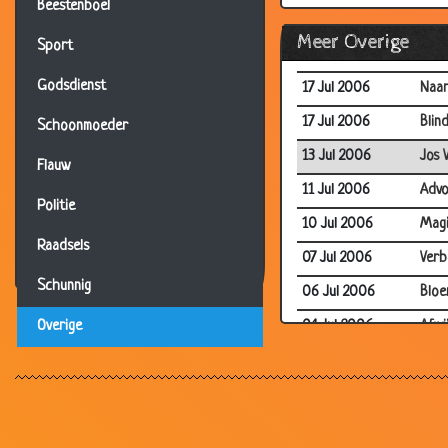
Beestenboel
23 Jul 2006
Duit
Meer Overige
Sport
18 Jul 2006
Stok
Godsdienst
17 Jul 2006
Naar
17 Jul 2006
Blin
Schoonmoeder
13 Jul 2006
Jos 
Flauw
11 Jul 2006
Advo
Politie
10 Jul 2006
Magi
Raadsels
07 Jul 2006
Verb
Schunnig
06 Jul 2006
Bloe
04 Jul 2006
Afwi
Overige
04 Jul 2006
Dwe
03 Jul 2006
Mor
30 Jun 2006
Vijf 