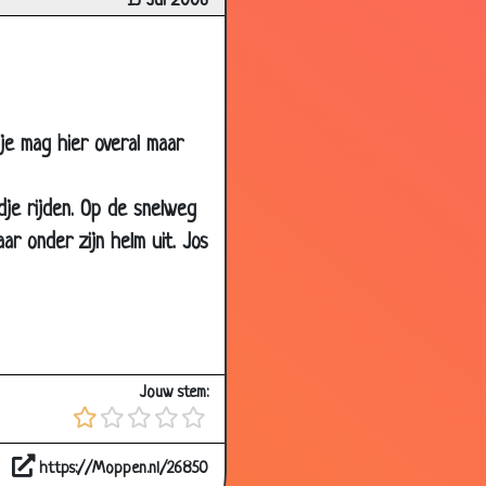
13 Jul 2006
3.19
3.44
3.77
3.48
je mag hier overal maar
3.48
ndje rijden. Op de snelweg
3.03
r onder zijn helm uit. Jos
3.07
3.65
3.04
3.47
Jouw stem:
3.18
3.50
https://Moppen.nl/26850
3.29