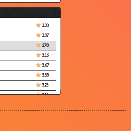
3.38
3.21
3.33
3.37
2.78
3.16
3.67
3.33
3.23
3.12
3.27
2.95
3.00