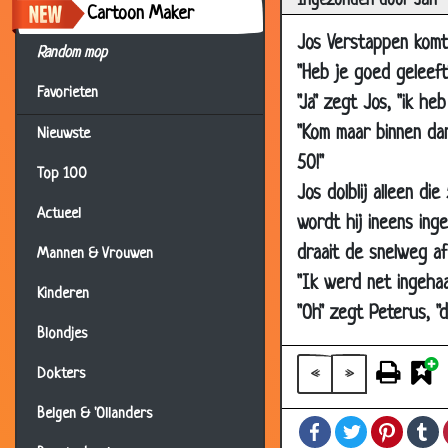
Ingezonden door Jan
Cartoon Maker
11 Aug 2006
Op h
Jos Verstappen komt
Random mop
11 Aug 2006
Dik
"Heb je goed geleeft
Favorieten
10 Aug 2006
Dro
"Ja" zegt Jos, "ik he
10 Aug 2006
Kind
"Kom maar binnen dan
Nieuwste
50!"
08 Aug 2006
5 eu
Top 100
Jos dolblij alleen di
07 Aug 2006
Lekk
Actueel
wordt hij ineens ing
07 Aug 2006
Visr
draait de snelweg af
Mannen & Vrouwen
06 Aug 2006
Appe
"Ik werd net ingehaa
Kinderen
31 Jul 2006
Hon
"Oh" zegt Peterus, "
29 Jul 2006
Gefe
Blondjes
29 Jul 2006
Gab
«
»
Dokters
27 Jul 2006
Toet
Belgen & 'Ollanders
Facebook
Twitter
Pintere
T
26 Jul 2006
Stre