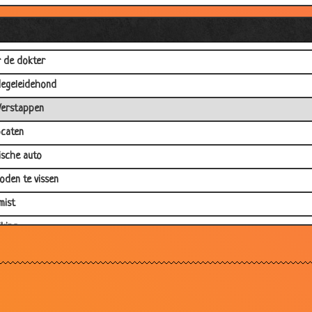
ser
 de dokter
degeleidehond
Verstappen
caten
sche auto
oden te vissen
mist
jking
rg nonnen
aal
is troef