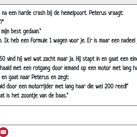
et werk
 na een harde crash bij de hemelpoort. Peterus vraagt:
?"
nken
b mijn best gedaan."
erkaartje
. Ik heb een Formule 1 wagen voor je. Er is maar een nadeel 
ro
e 50 vind hij wel wat zacht maar ja. Hij stapt in en gaat een ei
e band
ehaald met een rotgang door iemand op een motor met lang haa
estaurant
 en gaat naar Peterus en zegt:
lpitten
ld door een motorrijder met lang haar die wel 200 reed!"
d
dat is het zoontje van de baas."
liciteerd!
bers
er als je van Jezus houdt!
st
umblr
Email
nge winter