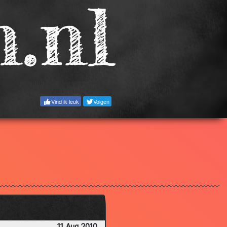
2.72
3.83
2.62
2.91
3.86
3.44
Vind ik leuk
Volgen
3.25
3.07
3.33
3.48
3.47
3.63
2.68