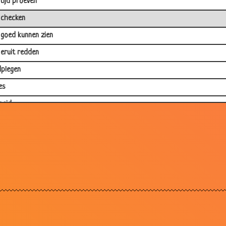
tijd proeven
 checken
 goed kunnen zien
 eruit redden
plegen
es
heid
njager
een indiaan op een paard
erkoper
je
de piloten
tuig
tenaren