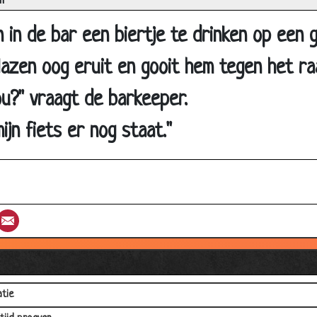
m
elend jongetje
grote trots
n in de bar een biertje te drinken op een
g naar het dorp
 glazen oog eruit en gooit hem tegen het ra
limste man ter wereld
ou?" vraagt de barkeeper.
 mensen
 grapje!
mijn fiets er nog staat."
n
 de bioscoop
al
st
umblr
Email
buffel theorie" over bier.
 vragen
uwentemmer
tie