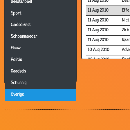
11 Aug 2010
Leef
Beestenboel
11 Aug 2010
Effe
Sport
11 Aug 2010
Niet
Godsdienst
11 Aug 2010
Zich
Schoonmoeder
11 Aug 2010
Raad
Flauw
10 Aug 2010
Advi
05 Aug 2010
Snel
Politie
28 Jul 2010
Bere
Raadsels
18 Jul 2010
Met 
Schunnig
06 Jul 2010
Topv
Overige
06 Jul 2010
Fout
06 Jul 2010
Blin
24 Jun 2010
Vlieg
23 Jun 2010
Amb