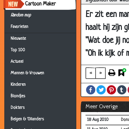
Ingezonden door Wille
04 Oct 2010
Verv
Cartoon Maker
29 Sep 2010
Hun 
Er zit een ma
Random mop
29 Sep 2010
Teru
haalt hij zijn
Favorieten
26 Sep 2010
De s
"Wat doe jij n
Nieuwste
25 Sep 2010
Arme
Top 100
14 Sep 2010
Duur
"Oh ik kijk of 
09 Sep 2010
Jage
Actueel
09 Sep 2010
Naar
«
»
Mannen & Vrouwen
09 Sep 2010
Toev
Kinderen
Facebook
Twitter
Pintere
T
09 Sep 2010
De "
Blondjes
01 Sep 2010
Twee
Meer Overige
Dokters
01 Sep 2010
Lee
Belgen & 'Ollanders
18 Aug 2010
Dona