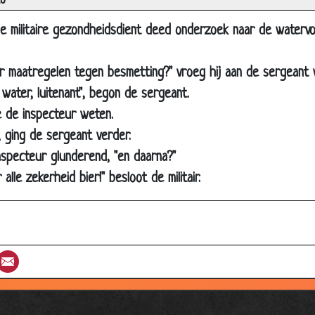
co
 nieuws proberen
ardess in vliegtuig
e militaire gezondheidsdient deed onderzoek naar de watervo
g naar huis
or maatregelen tegen besmetting?" vroeg hij aan de sergeant v
 de plas
water, luitenant", begon de sergeant.
 is de plee?
e de inspecteur weten.
aar getrouwd
", ging de sergeant verder.
t in de taxi
inspecteur glunderend, "en daarna?"
je
alle zekerheid bier!" besloot de militair.
opige boer
 is vol
laring
st
umblr
Email
ls voor beginners
angen
 besparen