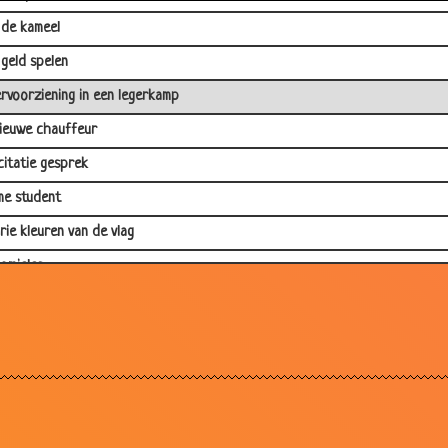
de kameel
geld spelen
rvoorziening in een legerkamp
ieuwe chauffeur
icitatie gesprek
me student
rie kleuren van de vlag
omieles
roegde vrijlating
kende klok
en protest
ieuwe baas
e mis