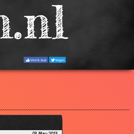
3.16
3.95
3.07
2.96
2.87
2.54
Vind ik leuk
Volgen
3.08
3.02
2.85
2.34
3.33
2.22
3.16