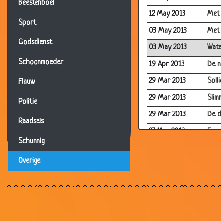
Beestenboel
12 May 2013
Met 
Sport
03 May 2013
Met 
Godsdienst
03 May 2013
Wate
Schoonmoeder
19 Apr 2013
De n
29 Mar 2013
Soll
Flauw
29 Mar 2013
Slim
Politie
29 Mar 2013
De d
Raadsels
27 Mar 2013
Econ
Schunnig
22 Mar 2013
Verv
Overige
22 Mar 2013
Spre
08 Mar 2013
Boer
01 Mar 2013
De n
22 Feb 2013
In d