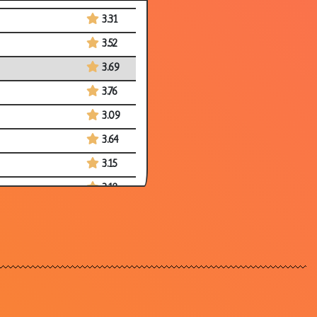
3.31
3.52
3.69
3.76
3.09
3.64
3.15
3.12
3.39
3.30
2.78
3.87
3.61