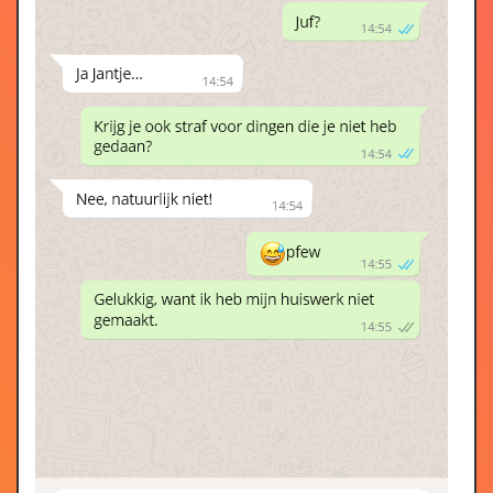
09 Jun
Bert Visscher - Rijdende Rechter
2.88
2019
06 Jun
Harrie Jekkers - Dialecten
2.69
2019
30
Boekhouder
2.41
May
2019
21 May
Heel vers
2.09
2019
10
Moppentoppers - Top-5 Dronken Moppen
2.10
May
2019
28 Apr
Moppentoppers - Auto moppen
1.87
2019
27 Apr
Evert Kwok - Trommels
1.39