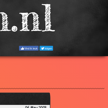
3.43
3.34
2.92
3.00
2.78
3.14
Vind ik leuk
Volgen
2.93
3.41
3.19
2.92
3.07
3.27
3.63