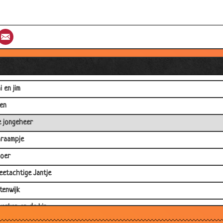
t
e vrouwen
st
umblr
Email
uwwitje,dwerg en een trol
de
i en jim
gen
e jongeheer
nraampje
oer
eetachtige Jantje
tenwijk
varken en de kip