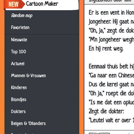
Ingezonden door Tom
Cartoon Maker
18 Jun 2003
Stij
Er is een vent in Hong
16 Jun 2003
Wen
Random mop
jongeheer. Hij gaat n
14 Jun 2003
Bijri
Favorieten
"Oh, ja," zegt de do
13 Jun 2003
Tele
"M'n jongeheer weghal
Nieuwste
13 Jun 2003
Ziel
En hij rent weg.
Top 100
13 Jun 2003
Maa
Actueel
12 Jun 2003
Hakk
Eenmaal thuis belt hi
"Ga naar een Chinese
11 Jun 2003
Pame
Mannen & Vrouwen
Dus die kerel gaat n
11 Jun 2003
Boer
Kinderen
"Oh ja," roept die do
10 Jun 2003
Mag
Blondjes
"Is me dat een opluc
05 Jun 2003
Gees
Zegt die dokter:
Dokters
04 Jun 2003
Rob 
"Leutel valt er over 
Belgen & 'Ollanders
04 Jun 2003
Eigel