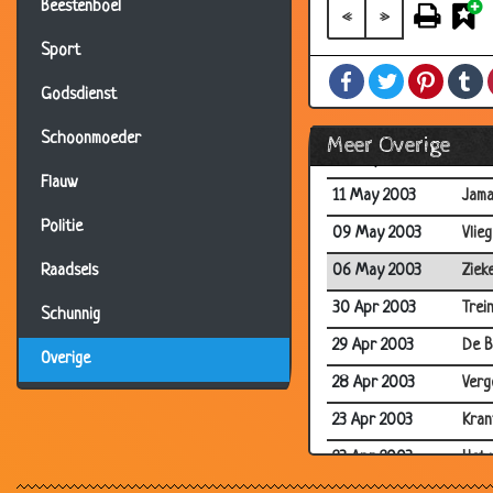
Beestenboel
27 May 2003
Teks
«
»
23 May 2003
Dikk
Sport
Facebook
Twitter
Pintere
T
18 May 2003
Snee
Godsdienst
17 May 2003
Lief
Schoonmoeder
Meer Overige
16 May 2003
Irak
Flauw
11 May 2003
Jama
Politie
09 May 2003
Vlie
06 May 2003
Ziek
Raadsels
30 Apr 2003
Trei
Schunnig
29 Apr 2003
De B
Overige
28 Apr 2003
Verg
23 Apr 2003
Kran
23 Apr 2003
Het 