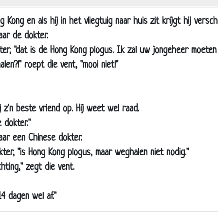
ve opa
 Kong en als hij in het vliegtuig naar huis zit krijgt hij verschri
s-zwembad
aar de dokter.
jder
kter, "dat is de Hong Kong plogus. Ik zal uw jongeheer moeten
foonrekening
en?!" roept die vent, "mooi niet!"
ige chauffeur
ien
en
j z'n beste vriend op. Hij weet wel raad.
 dokter."
la
aar een Chinese dokter.
 met de mengkraan
kter, "is Hong Kong plogus, maar weghalen niet nodig."
er
hting," zegt die vent.
telijke
de nijs
14 dagen wel af."
ijk een limmerick