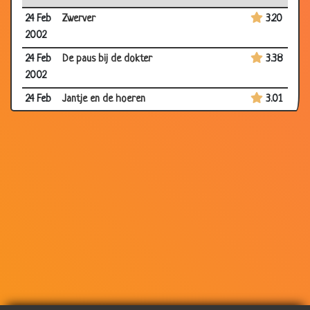
24 Feb
Zwerver
3.20
2002
24 Feb
De paus bij de dokter
3.38
2002
24 Feb
Jantje en de hoeren
3.01
2002
23 Feb
IQ
2.88
2002
23 Feb
Geslacht
3.36
2002
23 Feb
3 soorten mensen
2.80
2002
23 Feb
Speurder
3.53
2002
23 Feb
Muzikanten
3.08