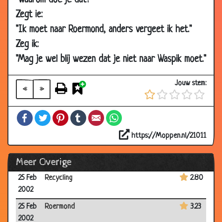
"Waarom doe je dat?"
28 Feb
Kutlucht
3.21
Zegt ie:
2002
"Ik moet naar Roermond, anders vergeet ik het."
27 Feb
De vakantie van Jan
3.26
Zeg ik:
2002
"Mag je wel blij wezen dat je niet naar Waspik moet."
27 Feb
DDuitser
3.49
2002
Jouw stem:
«
»
27 Feb
Politiek
3.07
2002
Facebook
Twitter
Pinterest
Tumblr
Email
WhatsApp
27 Feb
Toppunt van Arrogantie!
3.31
2002
https://Moppen.nl/21011
25 Feb
Dubbelganger
3.07
Meer Overige
2002
25 Feb
Recycling
2.80
2002
25 Feb
Roermond
3.23
2002