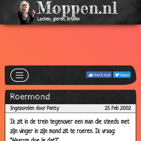
Mar
2002
Lachen, gieren, brullen
01
Waslijn
3.14
Mar
2002
01
Watermeloen
2.99
Mar
2002
28 Feb
Grof geschut
3.19
Vind ik leuk
Volgen
2002
28 Feb
Harmonica Lewinski
3.07
Roermond
2002
Ingezonden door Patty
28 Feb
Beroep
25 Feb 2002
2.84
2002
Ik zit in de trein tegenover een man die steeds met
28 Feb
Vogeltje voeren
3.82
zijn vinger in zijn mond zit te roeren. Ik vraag:
2002