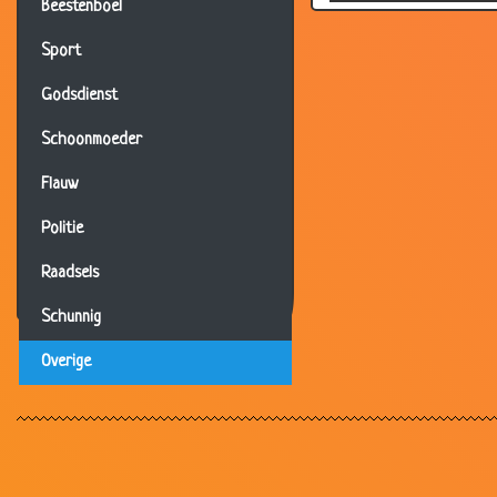
Beestenboel
18 Aug 2019
Schi
Sport
12 Aug 2019
Hard
11 Aug 2019
Deu
Godsdienst
31 Jul 2019
Phil
Schoonmoeder
30 Jul 2019
Phil
Flauw
20 Jul 2019
Twee
Politie
29 Jun 2019
Ever
Raadsels
17 Jun 2019
Spoo
Schunnig
09 Jun 2019
Bert
06 Jun 2019
Harr
Overige
30 May 2019
Boe
21 May 2019
Heel
10 May 2019
Mop