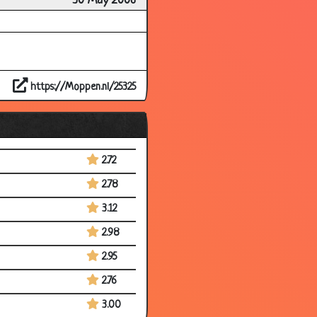
30 May 2006
https://Moppen.nl/25325
2.72
2.78
3.12
2.98
2.95
2.76
3.00