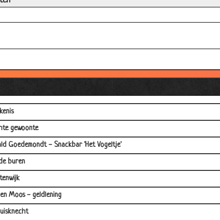
ten
kenis
hte gewoonte
ld Goedemondt - Snackbar 'Het Vogeltje'
de buren
tenwijk
en Moos - geldlening
uisknecht