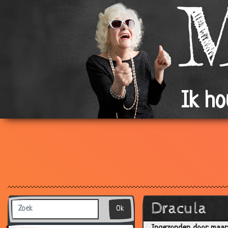
Ik h
Dracula
Ok