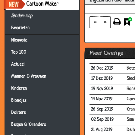
Ingezonden door maar
Cartoon Maker
Random mop
«
»
Favorieten
Nieuwste
Meer Overige
Top 100
Actueel
26 Dec 2019
Bete
Mannen & Vrouwen
17 Dec 2019
Slec
Kinderen
19 Nov 2019
Rona
14 Nov 2019
Goe
Blondjes
26 Sep 2019
Kran
Dokters
02 Sep 2019
Sam 
Belgen & 'Ollanders
21 Aug 2019
De h