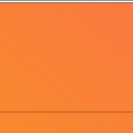
pbreukelingen
 werken
rwaarder
ippe Geubels - Loodgieter
ippe Geubels - Overboekte vlucht
 vampieren
t Kwok - Korenvelden
kslot
 Visscher - Rijdende Rechter
ie Jekkers - Dialecten
khouder
 vers
pentoppers - Top-5 Dronken Moppen