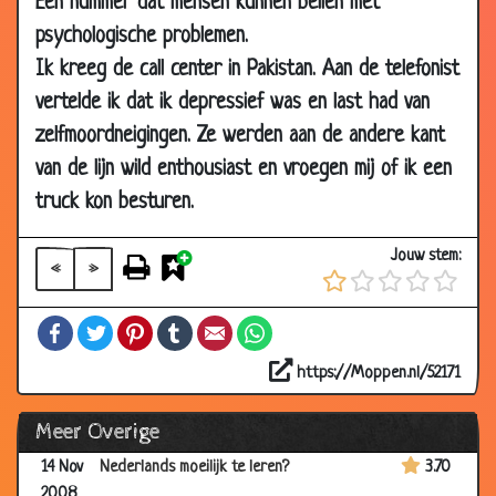
Een nummer dat mensen kunnen bellen met
06 Jan
De scheiding
3.50
psychologische problemen.
2009
Ik kreeg de call center in Pakistan. Aan de telefonist
29 Dec
Vrouwelijke hormonen
3.23
vertelde ik dat ik depressief was en last had van
2008
zelfmoordneigingen. Ze werden aan de andere kant
23 Dec
Spruiten smokkelen
2.89
van de lijn wild enthousiast en vroegen mij of ik een
2008
truck kon besturen.
22 Dec
1 april grap
3.65
2008
Jouw stem:
«
»
29 Nov
Eikels
3.46
2008
Facebook
Twitter
Pinterest
Tumblr
Email
WhatsApp
25 Nov
Ondeugende oma's
3.43
2008
https://Moppen.nl/52171
21 Nov
Ouderdom
3.52
Meer Overige
2008
14 Nov
Nederlands moeilijk te leren?
3.70
2008