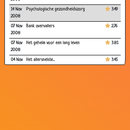
14 Nov
Psychologische gezondheidszorg
3.49
2008
07 Nov
Bank overvallers
2.76
2008
07 Nov
Het geheim voor een lang leven
3.81
2008
04 Nov
Het allersnelste...
3.45
2008
26 Oct
Verjaardag
3.58
2008
25 Oct
Warm bewijs.
3.54
2008
25 Oct
Nieuwe computer
3.26
2008
22 Oct
Paardrijden
2.95