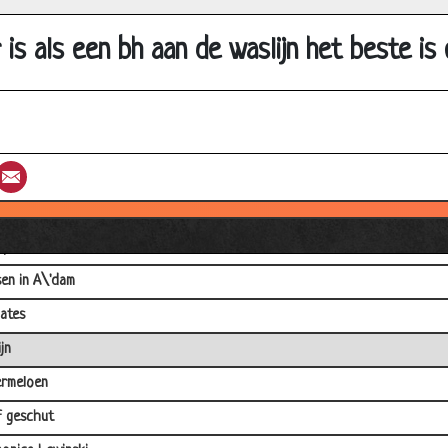
de dieren
r is als een bh aan de waslijn het beste is 
ke Roken en Drinken
ijven
simodo
st
umblr
Email
w in cafe
en haar torren
ep 8
sen in A\'dam
gates
jn
rmeloen
 geschut