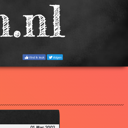
2.69
3.05
2.94
3.58
2.85
2.76
Vind ik leuk
Volgen
2.75
2.96
3.28
3.93
3.11
3.57
2.86