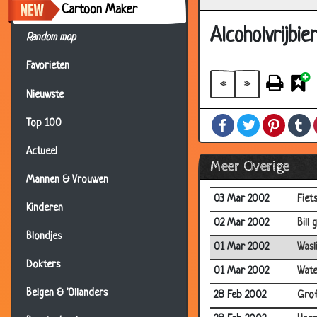
07 Mar 2002
Blin
Cartoon Maker
07 Mar 2002
Muis
Alcoholvrijbie
Random mop
06 Mar 2002
Vloe
Favorieten
06 Mar 2002
Nabl
«
»
Nieuwste
05 Mar 2002
Qua
Facebook
Twitter
Pintere
T
Top 100
05 Mar 2002
Vrou
04 Mar 2002
Juf 
Actueel
Meer Overige
04 Mar 2002
Gro
Mannen & Vrouwen
03 Mar 2002
Fiet
Kinderen
02 Mar 2002
Bill 
Blondjes
01 Mar 2002
Wasli
Dokters
01 Mar 2002
Wate
Belgen & 'Ollanders
28 Feb 2002
Grof