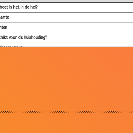
heet is het in de hel?
aamte
hten
hikt voor de huishouding?
denschappen
rrttt
gaai
ar aftroeven
us
 soorten humor
chillende systemen
ensvoer
e hondenaam