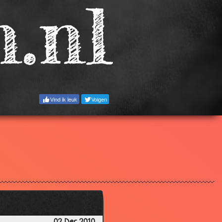
3.73
3.47
3.78
3.20
3.69
2.85
Vind ik leuk
Volgen
3.12
3.90
3.62
3.82
3.28
3.67
3.85
3.70