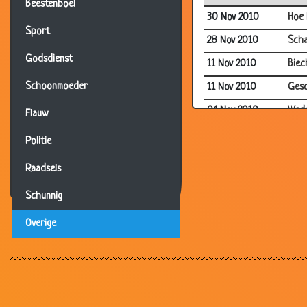
Beestenboel
30 Nov 2010
Hoe 
Sport
28 Nov 2010
Sch
Godsdienst
11 Nov 2010
Biec
Schoonmoeder
11 Nov 2010
Gesc
04 Nov 2010
Wed
Flauw
04 Nov 2010
Pfff
Politie
03 Nov 2010
Papa
Raadsels
22 Oct 2010
Elka
Schunnig
18 Oct 2010
Excu
Overige
15 Oct 2010
Veel
13 Oct 2010
Vers
13 Oct 2010
Vark
13 Oct 2010
Rar