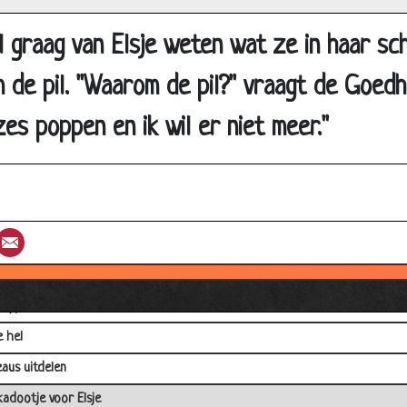
 enveloppen
l graag van Elsje weten wat ze in haar sch
erkomst proeven
 de pil. "Waarom de pil?" vraagt de Goedhe
aatste wens
at een drol?
zes poppen en ik wil er niet meer."
d op mond beademing
de Bushalte
rnationale barbecue
st
umblr
Email
ogie ongelukje
het bruggetje gevallen
 type ben jij?
e hel
aus uitdelen
kadootje voor Elsje