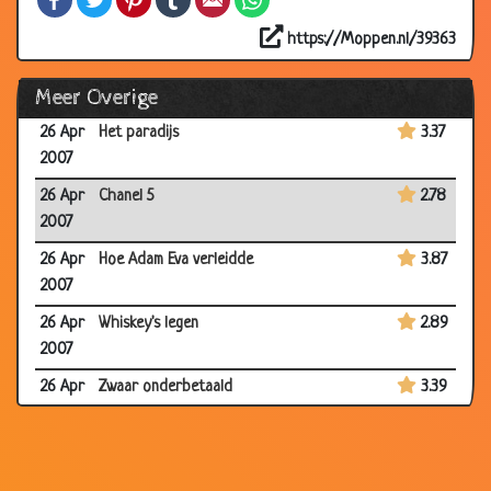
26 Apr
Te laat
3.42
2007
https://Moppen.nl/39363
26 Apr
De drogist
3.42
Meer Overige
2007
26 Apr
Het paradijs
3.37
2007
26 Apr
Chanel 5
2.78
2007
26 Apr
Hoe Adam Eva verleidde
3.87
2007
26 Apr
Whiskey's legen
2.89
2007
26 Apr
Zwaar onderbetaald
3.39
2007
26 Apr
Hoog geboortecijfer
2.90
2007