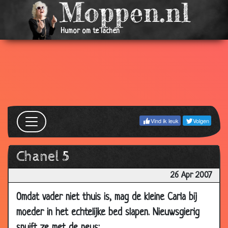
2007
07
Kippenkanon
3.24
Humor om te lachen
May
2007
07
Zijn toekomst
3.56
May
2007
07
De dove graaf
3.33
May
Vind ik leuk
Volgen
2007
07
Paarden begeleiding
2.87
Chanel 5
May
2007
26 Apr 2007
07
Bij de rechter
3.51
Omdat vader niet thuis is, mag de kleine Carla bij
May
moeder in het echtelijke bed slapen. Nieuwsgierig
2007