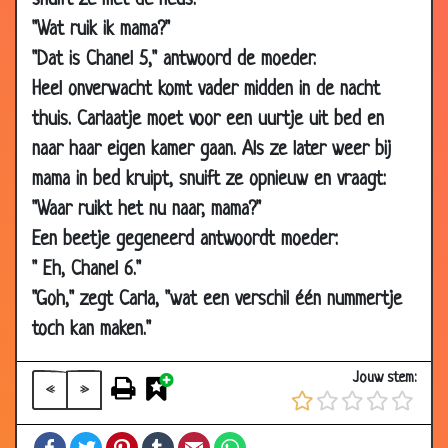
snuift ze met de neus:
03
Blinde piloten
3.77
"Wat ruik ik mama?"
May
2007
"Dat is Chanel 5," antwoord de moeder.
Heel onverwacht komt vader midden in de nacht
03
Slechte kerst
3.65
May
thuis. Carlaatje moet voor een uurtje uit bed en
2007
naar haar eigen kamer gaan. Als ze later weer bij
03
Belletjes
3.48
mama in bed kruipt, snuift ze opnieuw en vraagt:
May
"Waar ruikt het nu naar, mama?"
2007
Een beetje gegeneerd antwoordt moeder:
01
De Dikke van Dale uitgelegd
2.81
" Eh, Chanel 6."
May
"Goh," zegt Carla, "wat een verschil één nummertje
2007
toch kan maken."
27 Apr
Brutale papegaai
3.63
2007
Jouw stem:
«
»
26 Apr
Onder de olifant
2.84
2007
Facebook
Twitter
Pinterest
Tumblr
Email
WhatsApp