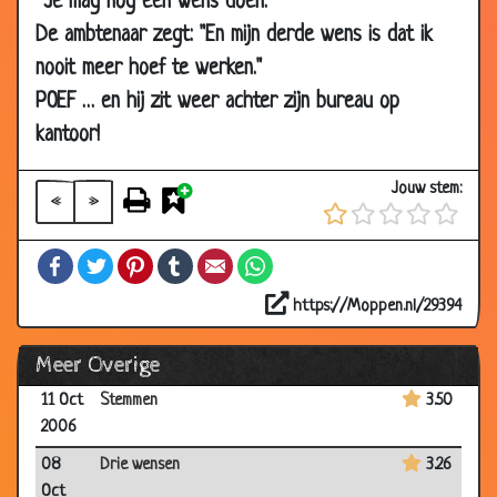
“Je mag nog één wens doen.”
28 Oct
Weddenschap
3.00
De ambtenaar zegt: "En mijn derde wens is dat ik
2006
nooit meer hoef te werken."
24 Oct
Het juiste antwoord
3.17
POEF … en hij zit weer achter zijn bureau op
2006
kantoor!
24 Oct
Op sterven
3.17
2006
Jouw stem:
«
»
24 Oct
In de trein
3.08
2006
Facebook
Twitter
Pinterest
Tumblr
Email
WhatsApp
17 Oct
Eiland
3.12
2006
https://Moppen.nl/29394
17 Oct
Wijze uil
3.36
Meer Overige
2006
11 Oct
Stemmen
3.50
2006
08
Drie wensen
3.26
Oct