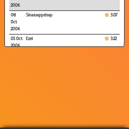
2006
08
Sinaasappelsap
3.07
Oct
2006
05 Oct
Ezel
3.22
2006
05 Oct
Minst slijtage
2.71
2006
04 Oct
Nooit grappig
3.30
2006
04 Oct
Woordgrappen
3.26
2006
04 Oct
Gewoon doorgaan...
3.32
2006
04 Oct
Niet grappig (1)
3.08