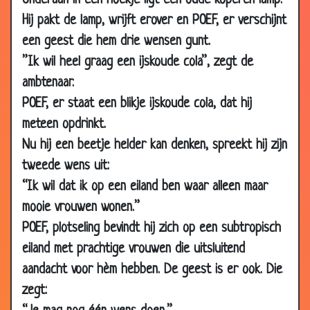
Onderaan in een hoekje ligt een oude koperen lamp.
2006
Hij pakt de lamp, wrijft erover en POEF, er verschijnt
10 Nov
Vragen zonder antwoord
2.79
een geest die hem drie wensen gunt.
2006
”Ik wil heel graag een ijskoude cola”, zegt de
09 Nov
In de hel
3.69
ambtenaar.
2006
POEF, er staat een blikje ijskoude cola, dat hij
06 Nov
Bloed bar
3.60
meteen opdrinkt.
2006
Nu hij een beetje helder kan denken, spreekt hij zijn
02 Nov
Zeikerds
2.89
tweede wens uit:
2006
“Ik wil dat ik op een eiland ben waar alleen maar
31 Oct
Misverstand
3.61
mooie vrouwen wonen.”
2006
POEF, plotseling bevindt hij zich op een subtropisch
30 Oct
Ziekenhuis
3.24
eiland met prachtige vrouwen die uitsluitend
2006
aandacht voor hèm hebben. De geest is er ook. Die
28 Oct
Gokverslaafd
3.81
zegt:
2006