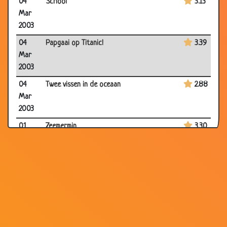
04
School
3.13
Mar
2003
04
Papgaai op Titanic!
3.39
Mar
2003
04
Twee vissen in de oceaan
2.88
Mar
2003
01
Zeemermin
3.30
Mar
2003
27 Feb
Een manegepaard
3.02
2003
24 Feb
Hooi
2.79
2003
23 Feb
Skelet in restaurant
2.60