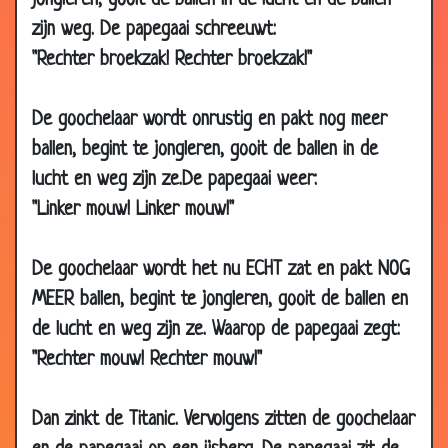
jongleren, gooit de ballen in de lucht en de ballen
17 Mar
Marketing
3.36
zijn weg. De papegaai schreeuwt:
2003
"Rechter broekzak! Rechter broekzak!"
14 Mar
Brigitte Bardot
3.09
2003
De goochelaar wordt onrustig en pakt nog meer
14 Mar
Grote WC
3.00
ballen, begint te jongleren, gooit de ballen in de
2003
lucht en weg zijn ze.De papegaai weer:
13 Mar
Stewardess
2.85
"Linker mouw! Linker mouw!"
2003
13 Mar
5 stralen
2.93
De goochelaar wordt het nu ECHT zat en pakt NOG
2003
MEER ballen, begint te jongleren, gooit de ballen en
11 Mar
Eieren
3.08
de lucht en weg zijn ze. Waarop de papegaai zegt:
2003
"Rechter mouw! Rechter mouw!"
09
(auto)botsing
3.41
Mar
Dan zinkt de Titanic. Vervolgens zitten de goochelaar
2003