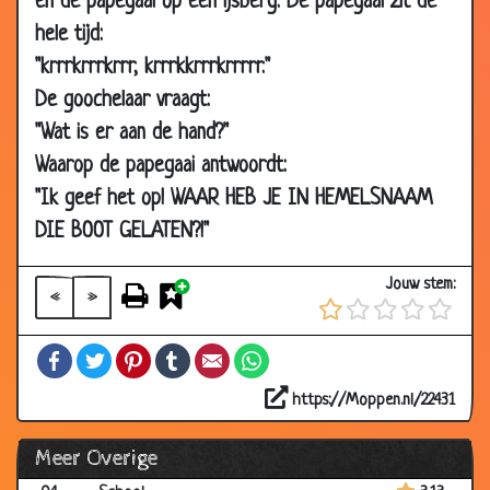
en de papegaai op een ijsberg. De papegaai zit de
08
Porsche
2.75
hele tijd:
Mar
2003
"krrrkrrrkrrr, krrrkkrrrkrrrrr."
07 Mar
Werk
3.16
De goochelaar vraagt:
2003
"Wat is er aan de hand?"
07 Mar
Babycriminaliteit
3.19
Waarop de papegaai antwoordt:
2003
"Ik geef het op! WAAR HEB JE IN HEMELSNAAM
06
Krokodil
2.96
DIE BOOT GELATEN?!"
Mar
2003
Jouw stem:
«
»
06
Vader en zoon Indiaan
3.45
Mar
Facebook
Twitter
Pinterest
Tumblr
Email
WhatsApp
2003
https://Moppen.nl/22431
04
Zand
2.86
Mar
Meer Overige
2003