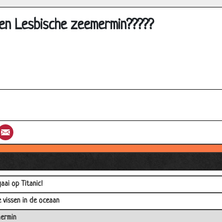
ralen
en Lesbische zeemermin?????
en
o)botsing
sche
k
criminaliteit
odil
st
umblr
Email
r en zoon Indiaan
d
ol
aai op Titanic!
 vissen in de oceaan
ermin