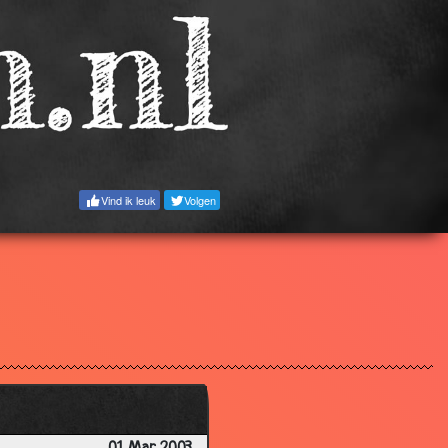
3.72
3.10
2.41
3.53
3.32
2.51
Vind ik leuk
Volgen
3.02
3.37
2.47
3.21
3.36
3.09
3.00
2.85