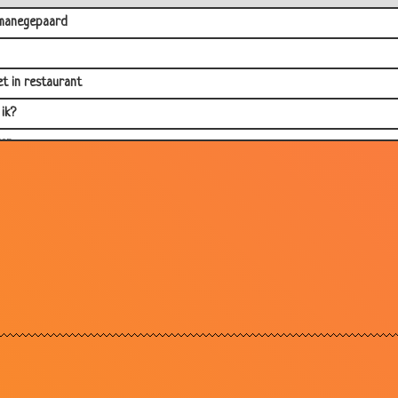
manegepaard
et in restaurant
ik?
er
gg Tringg
tijn
en eten
en :-)
punt
r
ol