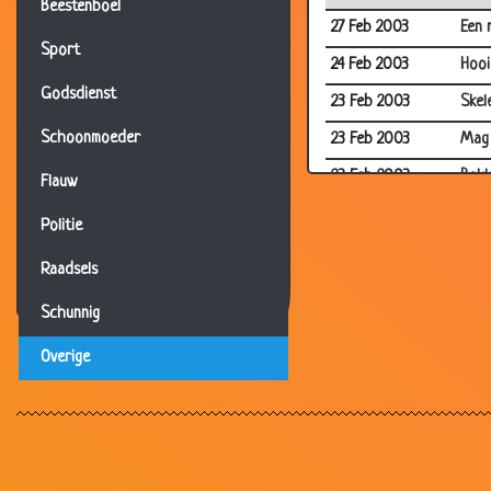
Beestenboel
27 Feb 2003
Een 
Sport
24 Feb 2003
Hooi
Godsdienst
23 Feb 2003
Skel
Schoonmoeder
23 Feb 2003
Mag 
23 Feb 2003
Bakk
Flauw
20 Feb 2003
Trin
Politie
19 Feb 2003
Valen
Raadsels
18 Feb 2003
Buit
Schunnig
18 Feb 2003
Tand
Overige
17 Feb 2003
Top
16 Feb 2003
Knor
16 Feb 2003
Rat
16 Feb 2003
Scho