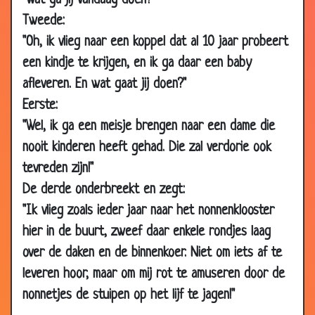
"Wat ga jij vandaag doen?"
Tweede:
06 Apr
Aanhouding
3.79
2009
"Oh, ik vlieg naar een koppel dat al 10 jaar probeert
een kindje te krijgen, en ik ga daar een baby
02 Apr
Pinda's
3.54
2009
afleveren. En wat gaat jij doen?"
Eerste:
02 Apr
Nieuwe baan
3.38
2009
"Wel, ik ga een meisje brengen naar een dame die
02 Apr
Altijd op tijd
2.93
nooit kinderen heeft gehad. Die zal verdorie ook
2009
tevreden zijn!"
01 Apr
De keuring
2.85
De derde onderbreekt en zegt:
2009
"Ik vlieg zoals ieder jaar naar het nonnenklooster
20
Naar bed
3.38
hier in de buurt, zweef daar enkele rondjes laag
Mar
over de daken en de binnenkoer. Niet om iets af te
2009
leveren hoor, maar om mij rot te amuseren door de
20
Patatje
3.09
nonnetjes de stuipen op het lijf te jagen!"
Mar