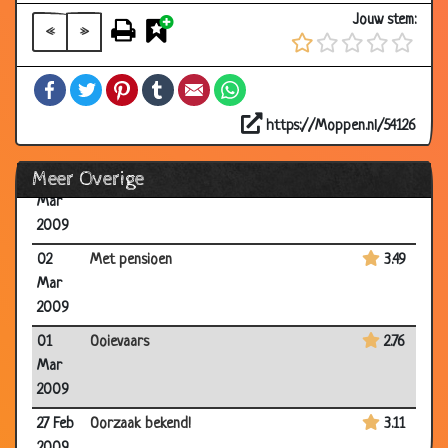
2009
Jouw stem:
«
»
18
Betrapt!
2.88
Mar
Facebook
Twitter
Pinterest
Tumblr
Email
WhatsApp
2009
07 Mar
Naar Engeland
3.18
https://Moppen.nl/54126
2009
Meer Overige
05
Muziek van de boom
3.18
Mar
2009
02
Met pensioen
3.49
Mar
2009
01
Ooievaars
2.76
Mar
2009
27 Feb
Oorzaak bekend!
3.11