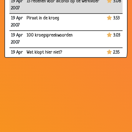
19 Apr
15 redenen voor alcohol op de werkvloer
3.08
2007
19 Apr
Piraat in de kroeg
3.53
2007
19 Apr
100 kroegspreekwoorden
3.03
2007
19 Apr
Wat klopt hier niet?
2.35
2007
16 Apr
Op de werkvloer
3.67
2007
14 Apr
Vuurtoren
3.17
2007
12 Apr
Prijsschieten
3.36
2007
12 Apr
De regering
3.16
2007