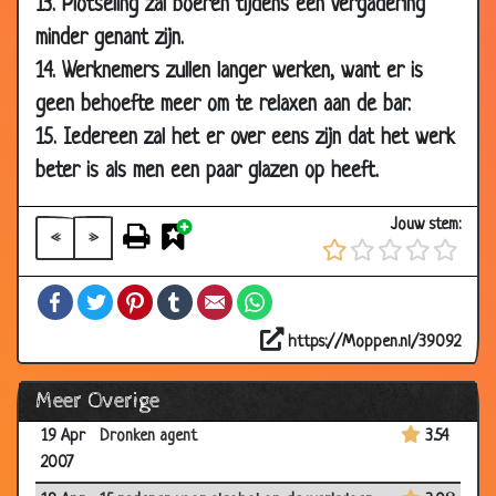
13. Plotseling zal boeren tijdens een vergadering
2007
minder genant zijn.
25 Apr
Overstroming
3.00
14. Werknemers zullen langer werken, want er is
2007
geen behoefte meer om te relaxen aan de bar.
23 Apr
Schrijven in de ruimte
3.58
15. Iedereen zal het er over eens zijn dat het werk
2007
beter is als men een paar glazen op heeft.
23 Apr
Nooit meer werken
3.38
2007
Jouw stem:
«
»
23 Apr
Crisis management
3.77
2007
Facebook
Twitter
Pinterest
Tumblr
Email
WhatsApp
19 Apr
Aankomend alcoholist
3.09
2007
https://Moppen.nl/39092
19 Apr
Cursus bierdrinken
3.37
Meer Overige
2007
19 Apr
Dronken agent
3.54
2007