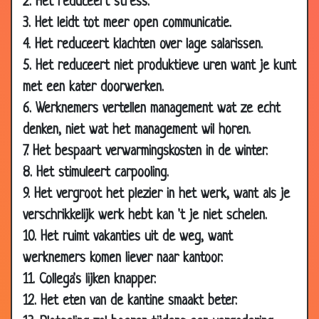
2. Het reduceert stress.
26 Apr
Te laat
3.42
3. Het leidt tot meer open communicatie.
2007
4. Het reduceert klachten over lage salarissen.
26 Apr
De drogist
3.42
5. Het reduceert niet produktieve uren want je kunt
2007
met een kater doorwerken.
26 Apr
Het paradijs
3.37
6. Werknemers vertellen management wat ze echt
2007
denken, niet wat het management wil horen.
26 Apr
Chanel 5
2.78
7. Het bespaart verwarmingskosten in de winter.
2007
8. Het stimuleert carpooling.
26 Apr
Hoe Adam Eva verleidde
3.87
9. Het vergroot het plezier in het werk, want als je
2007
verschrikkelijk werk hebt kan 't je niet schelen.
26 Apr
Whiskey's legen
2.89
10. Het ruimt vakanties uit de weg, want
2007
werknemers komen liever naar kantoor.
26 Apr
Zwaar onderbetaald
3.39
11. Collega's lijken knapper.
2007
12. Het eten van de kantine smaakt beter.
26 Apr
Hoog geboortecijfer
2.90