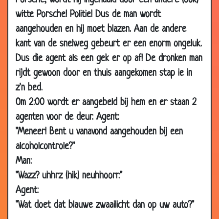
Porsche, wordt hij ingehaald door een andere (ook)
09 Jul
Speciale scheer techniek
3.54
witte Porsche! Politie! Dus de man wordt
2007
aangehouden en hij moet blazen. Aan de andere
09 Jul
Belangrijke vraag
3.41
kant van de snelweg gebeurt er een enorm ongeluk.
2007
Dus die agent als een gek er op af! De dronken man
09 Jul
Op bezoek in Amsterdam
2.65
rijdt gewoon door en thuis aangekomen stap ie in
2007
z'n bed.
09 Jul
Zakkenrollers
3.38
Om 2:00 wordt er aangebeld bij hem en er staan 2
2007
agenten voor de deur. Agent:
02 Jul
Nooduitgang
3.00
"Meneer! Bent u vanavond aangehouden bij een
2007
alcoholcontrole?"
02 Jul
IJzige verhalen
2.57
Man:
2007
"Wazz? uhhrz (hik) neuhhoorr."
02 Jul
Eerste boerenvlucht
3.62
Agent:
2007
"Wat doet dat blauwe zwaailicht dan op uw auto?"
25 Jun
De begrafenis
3.42