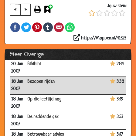
2007
Jouw stem:
«
»
25 Jun
Hygienisch restaurantje
3.44
2007
Facebook
Twitter
Pinterest
Tumblr
Email
WhatsApp
25 Jun
Na de storm
3.08
2007
https://Moppen.nl/41523
25 Jun
Prijsvergelijking
3.52
Meer Overige
2007
20 Jun
Blblblbl
2.84
2007
18 Jun
Bezopen rijden
3.38
2007
18 Jun
Op die leeftijd nog
3.49
2007
18 Jun
De reddende gek
3.53
2007
18 Jun
Betrouwbaar advies
3.47