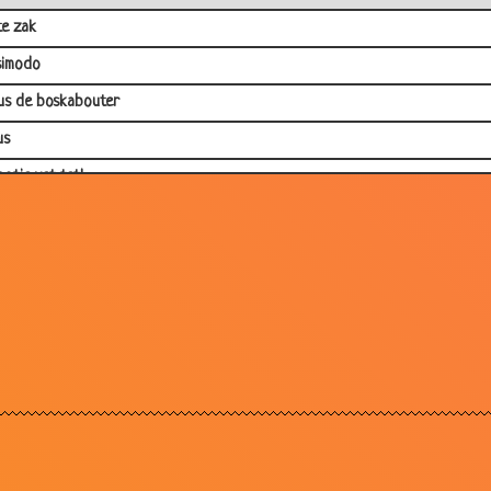
e zak
simodo
us de boskabouter
us
potje vet,tet!
oper
..!
rekje
co Borsato
wat te lachen!!
men
oos
ant