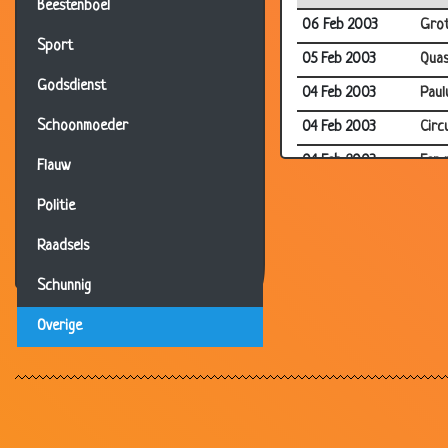
Beestenboel
06 Feb 2003
Grot
Sport
05 Feb 2003
Qua
Godsdienst
04 Feb 2003
Paul
Schoonmoeder
04 Feb 2003
Circ
04 Feb 2003
Een 
Flauw
04 Feb 2003
Verk
Politie
03 Feb 2003
Mijn .
Raadsels
03 Feb 2003
Gesp
Schunnig
02 Feb 2003
Mar
Overige
02 Feb 2003
Nog 
01 Feb 2003
Dro
31 Jan 2003
Zinl
29 Jan 2003
Diam