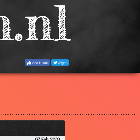
2.88
3.30
3.02
2.79
2.60
3.10
Vind ik leuk
Volgen
2.65
2.24
3.20
3.14
2.99
3.12
3.09
2.97