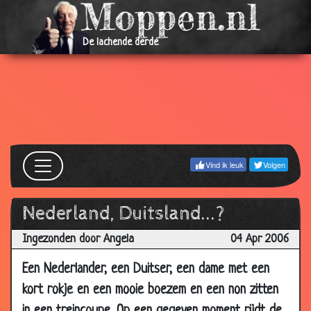
22 May
Password
2.63
2006
De lachende derde
22 May
Gebroken
3.21
2006
19
Jantje
2.98
May
2006
18
Shit
3.16
Vind ik leuk
Volgen
May
2006
18
Kaboutertje
3.03
Nederland, Duitsland...?
May
Ingezonden door Angela
04 Apr 2006
2006
08
Jongen en meisje
3.26
Een Nederlander, een Duitser, een dame met een
May
kort rokje en een mooie boezem en een non zitten
2006