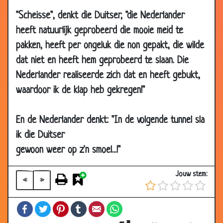
23 Apr
In het cafe gebeurt veel
2.76
"Scheisse", denkt die Duitser, "die Nederlander
2006
heeft natuurlijk geprobeerd die mooie meid te
21 Apr
Amerika
3.32
pakken, heeft per ongeluk die non gepakt, die wilde
2006
dat niet en heeft hem geprobeerd te slaan. Die
21 Apr
Zelfmoord
2.38
Nederlander realiseerde zich dat en heeft gebukt,
2006
waardoor ik de klap heb gekregen!"
13 Apr
Struisvogelei
3.17
2006
En de Nederlander denkt: "In de volgende tunnel sla
10 Apr
Biertje?
2.44
ik die Duitser
2006
gewoon weer op z'n smoel...!"
08
Nieuwsgierigheid
2.97
Apr
Jouw stem:
2006
«
»
07 Apr
Koud
3.27
Facebook
Twitter
Pinterest
Tumblr
Email
WhatsApp
2006