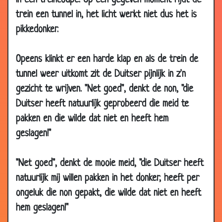
in een treincoupe. Op een gegeven moment rijdt de
08
Niet gedaan.
3.47
trein een tunnel in, het licht werkt niet dus het is
May
pikkedonker.
2006
01
Dierentuin
3.45
Opeens klinkt er een harde klap en als de trein de
May
2006
tunnel weer uitkomt zit de Duitser pijnlijk in z'n
gezicht te wrijven. "Net goed", denkt de non, "die
27 Apr
Uitdaging
3.94
2006
Duitser heeft natuurlijk geprobeerd die meid te
26 Apr
Dagje vrij?
3.04
pakken en die wilde dat niet en heeft hem
2006
geslagen!"
26 Apr
De eerste keer
2.71
2006
"Net goed", denkt de mooie meid, "die Duitser heeft
26 Apr
Stekker..
3.13
natuurlijk mij willen pakken in het donker, heeft per
2006
ongeluk die non gepakt, die wilde dat niet en heeft
26 Apr
Willekeurige letters
3.71
hem geslagen!"
2006