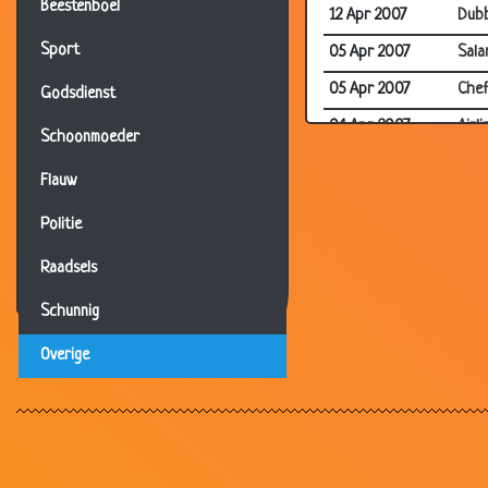
Beestenboel
12 Apr 2007
Dubb
Sport
05 Apr 2007
Sala
05 Apr 2007
Chef
Godsdienst
04 Apr 2007
Airl
Schoonmoeder
26 Mar 2007
Op d
Flauw
26 Mar 2007
Gren
Politie
22 Mar 2007
Geen
Raadsels
19 Mar 2007
Enge
14 Mar 2007
Wat 
Schunnig
12 Mar 2007
Bijn
Overige
12 Mar 2007
Leli
12 Mar 2007
Lekk
10 Mar 2007
Stie