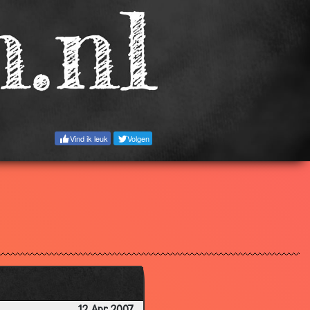
3.42
3.42
3.37
2.78
3.87
2.89
Vind ik leuk
Volgen
3.39
2.90
3.00
3.58
3.38
3.77
3.09