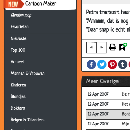
Cartoon Maker
19 Apr 2007
Curs
Petra tracteert haa
Random mop
19 Apr 2007
Dron
"Mmmmm, dat is nog 
19 Apr 2007
15 r
Favorieten
"Daar snap ik echt n
19 Apr 2007
Pira
Nieuwste
19 Apr 2007
100
«
»
Top 100
19 Apr 2007
Wat 
Actueel
Facebook
Twitter
Pintere
T
16 Apr 2007
Op d
Mannen & Vrouwen
14 Apr 2007
Vuur
Meer Overige
12 Apr 2007
Prij
Kinderen
12 Apr 2007
De r
Blondjes
12 Apr 2007
Het 
Dokters
12 Apr 2007
Bon
Belgen & 'Ollanders
12 Apr 2007
Mijn