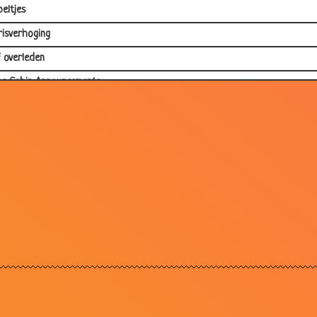
eltjes
risverhoging
 overleden
ine Cabin Announcements
e boerderij
swachters
 lijm
land
is nooit grappig
aam
jk en dronken
er vissen
ren ballen