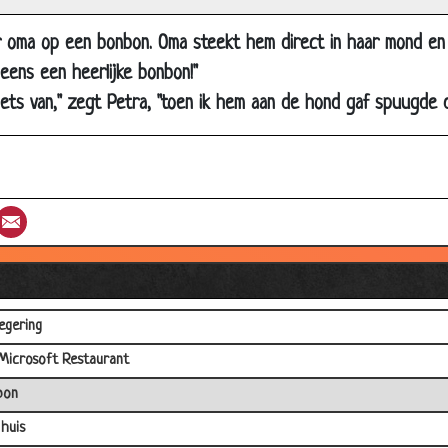
us bierdrinken
r oma op een bonbon. Oma steekt hem direct in haar mond en
ken agent
eens een heerlijke bonbon!"
edenen voor alcohol op de werkvloer
iets van," zegt Petra, "toen ik hem aan de hond gaf spuugde d
at in de kroeg
 kroegspreekwoorden
klopt hier niet?
st
umblr
Email
e werkvloer
toren
sschieten
egering
Microsoft Restaurant
bon
 huis