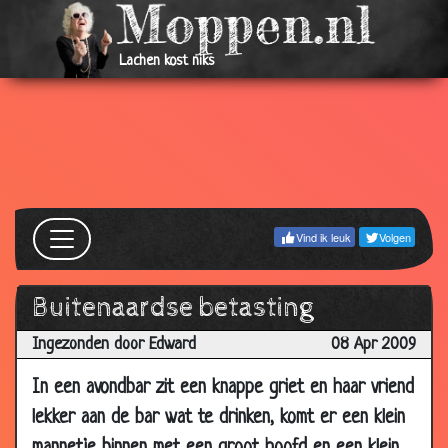
16 Sep
Ze stoppen ermee!
3.19
2009
Lachen kost niks
16 Sep
De overname
3.88
2009
15 Sep
De weddenschap
3.78
2009
11 Sep
Voor Kerst
3.90
2009
Vind ik leuk
Volgen
10 Sep
Woestijn
3.67
2009
Buitenaardse betasting
07 Sep
Een avondje uit
2.76
2009
Ingezonden door Edward
08 Apr 2009
02 Sep
Iets aan te geven?
3.14
In een avondbar zit een knappe griet en haar vriend
2009
lekker aan de bar wat te drinken, komt er een klein
30 Aug
Koffer
1.89