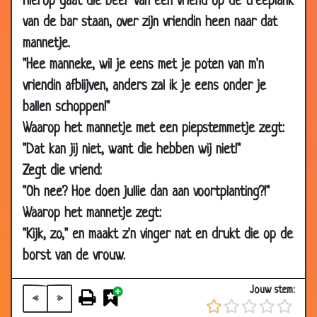
Hierop gaat die beer van een vriend op de treeplank
2009
van de bar staan, over zijn vriendin heen naar dat
24 May
Verbrand
3.48
mannetje.
2009
"Hee manneke, wil je eens met je poten van m'n
24 May
Blinde piloten?
2.95
vriendin afblijven, anders zal ik je eens onder je
2009
ballen schoppen!"
17 May
Afrika
3.17
Waarop het mannetje met een piepstemmetje zegt:
2009
"Dat kan jij niet, want die hebben wij niet!"
14 May
Thee drinken
2.91
Zegt die vriend:
2009
"Oh nee? Hoe doen jullie dan aan voortplanting?!"
09
Slechte gewoonte
2.76
Waarop het mannetje zegt:
May
"Kijk, zo," en maakt z'n vinger nat en drukt die op de
2009
borst van de vrouw.
06
Opkikker
3.90
May
Jouw stem:
2009
«
»