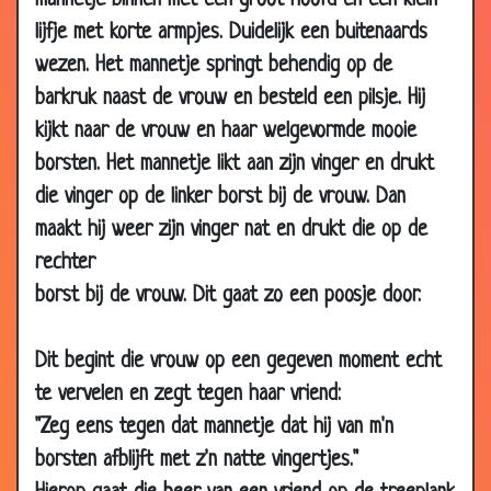
mannetje binnen met een groot hoofd en een klein
2009
lijfje met korte armpjes. Duidelijk een buitenaards
29 Aug
Een priester en een imam
3.26
wezen. Het mannetje springt behendig op de
2009
barkruk naast de vrouw en besteld een pilsje. Hij
29 Aug
Gebruikte condooms
2.70
kijkt naar de vrouw en haar welgevormde mooie
2009
borsten. Het mannetje likt aan zijn vinger en drukt
28 Aug
Dansend kuikentje
3.51
die vinger op de linker borst bij de vrouw. Dan
2009
maakt hij weer zijn vinger nat en drukt die op de
27 Aug
Allemaal weer onder!
2.61
rechter
2009
borst bij de vrouw. Dit gaat zo een poosje door.
13 Aug
Bent u verstrooid?
3.61
2009
Dit begint die vrouw op een gegeven moment echt
11 Jul
Is het niet te bloot?
3.21
2009
te vervelen en zegt tegen haar vriend:
"Zeg eens tegen dat mannetje dat hij van m'n
24 Jun
Langste jongeheer
3.33
2009
borsten afblijft met z'n natte vingertjes."
13 Jun
Cowboys
2.30