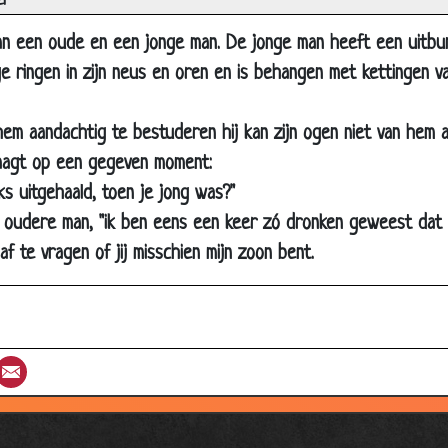
l
ldwijde opiniepeiling
aan een oude en een jonge man. De jonge man heeft een uitb
tie raadsel
 ringen in zijn neus en oren en is behangen met kettingen van
vloer perikelen
em aandachtig te bestuderen hij kan zijn ogen niet van hem 
idsbarrière
aagt op een gegeven moment:
de op de werkvloer
eks uitgehaald, toen je jong was?"
eur
e oudere man, "ik ben eens een keer zó dronken geweest dat 
 oren
f te vragen of jij misschien mijn zoon bent.
ère
ouille lopen
ne afstand
st
umblr
Email
je
ord vader
an en de kikker