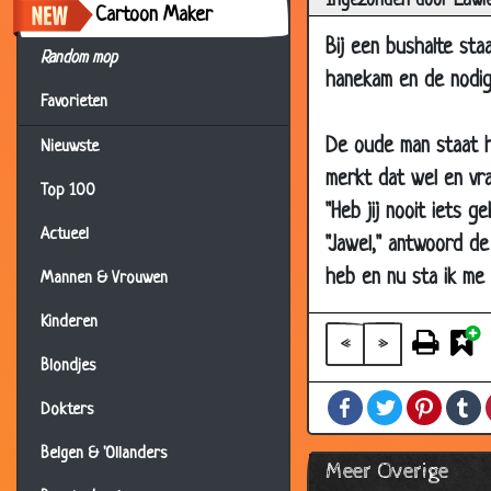
Ingezonden door Lawie
12 Feb 2007
Were
Cartoon Maker
12 Feb 2007
F-en
Bij een bushalte st
Random mop
12 Feb 2007
Poli
hanekam en de nodige
Favorieten
12 Feb 2007
Werk
De oude man staat h
Nieuwste
12 Feb 2007
Gelu
merkt dat wel en vr
12 Feb 2007
Lief
Top 100
"Heb jij nooit iets g
05 Feb 2007
De d
Actueel
"Jawel," antwoord d
05 Feb 2007
Geen
heb en nu sta ik me a
Mannen & Vrouwen
05 Feb 2007
De t
Kinderen
05 Feb 2007
Patr
«
»
Blondjes
05 Feb 2007
Klei
Facebook
Twitter
Pintere
T
05 Feb 2007
Jant
Dokters
29 Jan 2007
Ik w
Belgen & 'Ollanders
Meer Overige
29 Jan 2007
De m