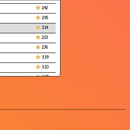
2.42
2.95
3.14
2.53
2.76
3.39
3.10
3.37
3.27
3.31
3.42
2.69
2.73