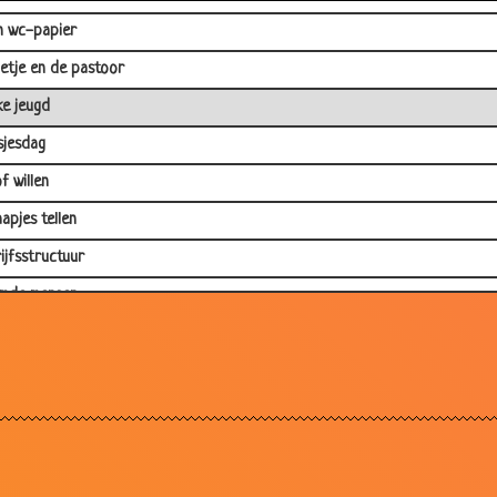
 wc-papier
etje en de pastoor
e jeugd
sjesdag
f willen
apjes tellen
ijfsstructuur
mde mensen
hakker
t de pot
l reparaties
ten uit schrik
en in slaap