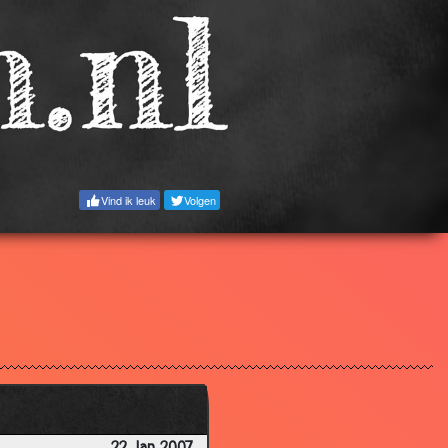
3.72
3.39
3.64
2.65
3.71
3.34
Vind ik leuk
Volgen
3.18
3.31
3.16
3.86
3.29
3.55
3.50