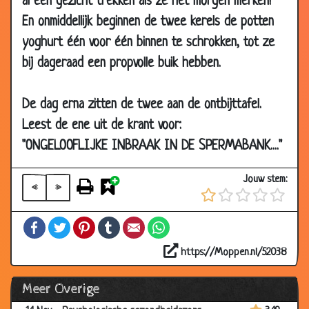
al een gezicht trekken als ze het morgen merken!"
2009
En onmiddellijk beginnen de twee kerels de potten
29 Dec
Vrouwelijke hormonen
3.23
yoghurt één voor één binnen te schrokken, tot ze
2008
bij dageraad een propvolle buik hebben.
23 Dec
Spruiten smokkelen
2.89
2008
De dag erna zitten de twee aan de ontbijttafel.
22 Dec
1 april grap
3.65
Leest de ene uit de krant voor:
2008
"ONGELOOFLIJKE INBRAAK IN DE SPERMABANK...."
29 Nov
Eikels
3.46
2008
Jouw stem:
«
»
25 Nov
Ondeugende oma's
3.43
2008
Facebook
Twitter
Pinterest
Tumblr
Email
WhatsApp
21 Nov
Ouderdom
3.52
2008
https://Moppen.nl/52038
14 Nov
Nederlands moeilijk te leren?
3.70
Meer Overige
2008