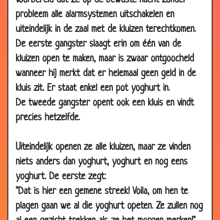
voorbereid dat ze op de bewuste nacht zonder
probleem alle alarmsystemen uitschakelen en
27 Feb
Oorzaak bekend!
3.11
2009
uiteindelijk in de zaal met de kluizen terechtkomen.
08 Feb
Luciferdoosje
3.42
De eerste gangster slaagt erin om één van de
2009
kluizen open te maken, maar is zwaar ontgoocheld
02 Feb
W.C. bril
2.57
wanneer hij merkt dat er helemaal geen geld in de
2009
kluis zit. Er staat enkel een pot yoghurt in.
31 Jan
De Vijfhonderd-euro Vraag
3.27
De tweede gangster opent ook een kluis en vindt
2009
precies hetzelfde.
19 Jan
Interessante statistieken
3.51
2009
Uiteindelijk openen ze alle kluizen, maar ze vinden
11 Jan
Parachute
3.47
niets anders dan yoghurt, yoghurt en nog eens
2009
yoghurt. De eerste zegt:
10 Jan
Wouter Bos in de hel
3.57
"Dat is hier een gemene streek! Voila, om hen te
2009
plagen gaan we al die yoghurt opeten. Ze zullen nog
06 Jan
De scheiding
3.50