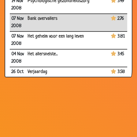
14 Nov
Psychologische gezondheidszorg
3.49
2008
07 Nov
Bank overvallers
2.76
2008
07 Nov
Het geheim voor een lang leven
3.81
2008
04 Nov
Het allersnelste...
3.45
2008
26 Oct
Verjaardag
3.58
2008
25 Oct
Warm bewijs.
3.54
2008
25 Oct
Nieuwe computer
3.26
2008
22 Oct
Paardrijden
2.95
2008