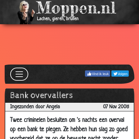
20
Patatje
3.09
Mar
2009
Lachen, gieren, brullen
18
Betrapt!
2.88
Mar
2009
07 Mar
Naar Engeland
3.18
2009
05
Muziek van de boom
3.18
Vind ik leuk
Volgen
Mar
2009
Bank overvallers
02
Met pensioen
3.49
Mar
Ingezonden door Angela
07 Nov 2008
2009
Twee criminelen besluiten om 's nachts een overval
01
Ooievaars
2.76
op een bank te plegen. Ze hebben hun slag zo goed
Mar
2009