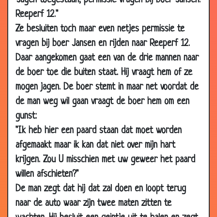
"Jagen toegestaan, permissie vragen bij boer Jansen.
14 Sep
Aapje
2.90
Reeperf 12."
2008
Ze besluiten toch maar even netjes permissie te
09
Jantje op jacht
3.51
vragen bij boer Jansen en rijden naar Reeperf 12.
Sep
2008
Daar aangekomen gaat een van de drie mannen naar
31 Aug
Notenkraker
3.35
de boer toe die buiten staat. Hij vraagt hem of ze
2008
mogen jagen. De boer stemt in maar net voordat de
25 Aug
Koekjes
2.39
de man weg wil gaan vraagt de boer hem om een
2008
gunst:
22 Aug
Hemelpoort
2.61
"Ik heb hier een paard staan dat moet worden
2008
afgemaakt maar ik kan dat niet over mijn hart
18 Aug
Oplossing voor hard rijden
3.19
krijgen. Zou U misschien met uw geweer het paard
2008
willen afschieten?"
14 Aug
Superman
3.42
De man zegt dat hij dat zal doen en loopt terug
2008
naar de auto waar zijn twee maten zitten te
14 Aug
Prinselijk bezoek
3.55