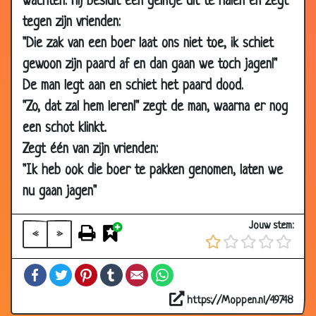
wachten. Hij besluit een geintje uit te halen en zegt
2008
tegen zijn vrienden:
14 Aug
Nederland regelstaat nr 1
2.87
"Die zak van een boer laat ons niet toe, ik schiet
2008
gewoon zijn paard af en dan gaan we toch jagen!"
21 Jul
De knecht
3.62
De man legt aan en schiet het paard dood.
2008
"Zo, dat zal hem leren!" zegt de man, waarna er nog
07 Jul
Europa
3.56
een schot klinkt.
2008
Zegt één van zijn vrienden:
30 Jun
De belastingdienst
3.37
"Ik heb ook die boer te pakken genomen, laten we
2008
nu gaan jagen"
30 Jun
De Lifter
3.49
2008
Jouw stem:
«
»
26 Jun
Auto met een geurtje
3.44
2008
Facebook
Twitter
Pinterest
Tumblr
Email
WhatsApp
24 Jun
Ik weer met mijn grote mond
3.20
2008
https://Moppen.nl/49748