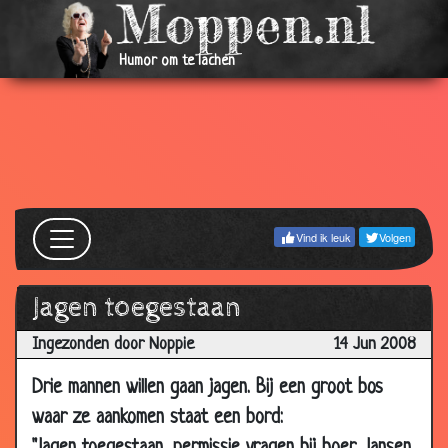
2008
10 Oct
Niet de slimste
1.97
Humor om te lachen
2008
10 Oct
Hulplijn
2.00
2008
07 Oct
Japanse Buur
3.28
2008
29 Sep
Kanibaal
2.58
Vind ik leuk
Volgen
2008
26 Sep
Ouder worden
3.79
Jagen toegestaan
2008
22 Sep
Consumptie bestellen
2.08
Ingezonden door Noppie
14 Jun 2008
2008
Drie mannen willen gaan jagen. Bij een groot bos
19 Sep
De theorie van intelligentie
3.12
waar ze aankomen staat een bord:
2008