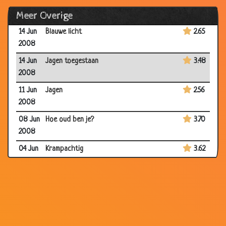
23 Jun
Halve krop sla
3.04
Meer Overige
2008
14 Jun
Blauwe licht
2.65
2008
14 Jun
Jagen toegestaan
3.48
2008
11 Jun
Jagen
2.56
2008
08 Jun
Hoe oud ben je?
3.70
2008
04 Jun
Krampachtig
3.62
2008
29
Beleggen
3.75
May
2008
26
Geld verdienen
3.61