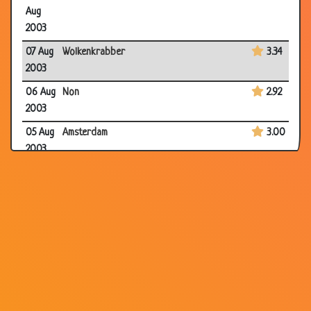
Aug
2003
07 Aug
Wolkenkrabber
3.34
2003
06 Aug
Non
2.92
2003
05 Aug
Amsterdam
3.00
2003
05 Aug
Hans kazan
2.78
2003
27 Jul
Bouwvakkers
3.14
2003
20 Jul
Koeien
2.93
2003
01 Jul
Gestolen
3.41
2003