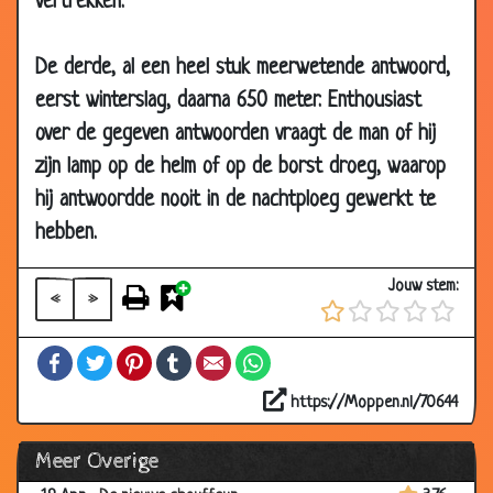
vertrekken.
2013
14 Jun
Engels voor beginners
2.65
De derde, al een heel stuk meerwetende antwoord,
2013
eerst winterslag, daarna 650 meter. Enthousiast
07 Jun
Behangen
3.37
over de gegeven antwoorden vraagt de man of hij
2013
zijn lamp op de helm of op de borst droeg, waarop
12 May
Geld besparen
3.70
hij antwoordde nooit in de nachtploeg gewerkt te
2013
hebben.
12 May
Met de kameel
3.31
2013
Jouw stem:
«
»
03
Met geld spelen
3.52
May
Facebook
Twitter
Pinterest
Tumblr
Email
WhatsApp
2013
https://Moppen.nl/70644
03
Watervoorziening in een legerkamp
3.69
May
Meer Overige
2013