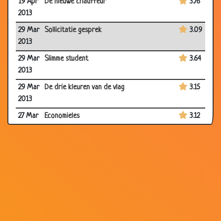
19 Apr
De nieuwe chauffeur
3.76
2013
29 Mar
Sollicitatie gesprek
3.09
2013
29 Mar
Slimme student
3.64
2013
29 Mar
De drie kleuren van de vlag
3.15
2013
27 Mar
Economieles
3.12
2013
22 Mar
Vervroegde vrijlating
3.39
2013
22 Mar
Sprekende klok
3.30
2013
08
Boeren protest
2.78
Mar