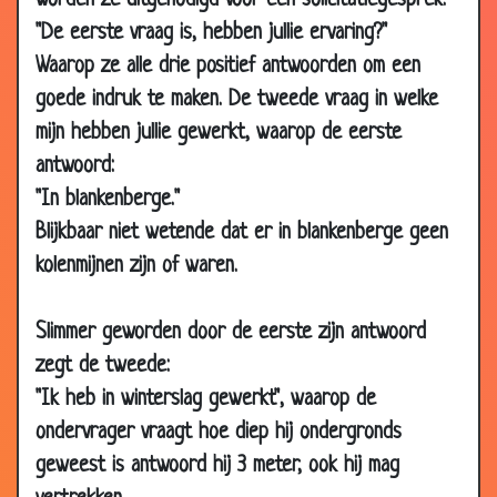
worden ze uitgenodigd voor een solicitatiegesprek.
2013
"De eerste vraag is, hebben jullie ervaring?"
18 Sep
Daar de plas
2.44
Waarop ze alle drie positief antwoorden om een
2013
goede indruk te maken. De tweede vraag in welke
04 Sep
Waar is de plee?
2.67
mijn hebben jullie gewerkt, waarop de eerste
2013
antwoord:
28 Aug
40 jaar getrouwd
2.97
"In blankenberge."
2013
Blijkbaar niet wetende dat er in blankenberge geen
13 Aug
Naakt in de taxi
3.27
2013
kolenmijnen zijn of waren.
06 Aug
Mietje
3.30
2013
Slimmer geworden door de eerste zijn antwoord
zegt de tweede:
29 Jul
Wanhopige boer
2.71
2013
"Ik heb in winterslag gewerkt", waarop de
28 Jun
Alles is vol
3.40
ondervrager vraagt hoe diep hij ondergronds
2013
geweest is antwoord hij 3 meter, ook hij mag
21 Jun
Verklaring
2.61