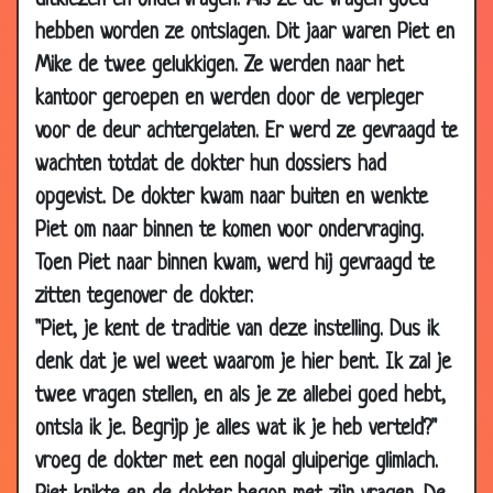
uitkiezen en ondervragen. Als ze de vragen goed
2010
hebben worden ze ontslagen. Dit jaar waren Piet en
02 Dec
Een kadootje voor Elsje
2.90
Mike de twee gelukkigen. Ze werden naar het
2010
kantoor geroepen en werden door de verpleger
30 Nov
Hoe heet is het in de hel?
3.79
voor de deur achtergelaten. Er werd ze gevraagd te
2010
wachten totdat de dokter hun dossiers had
28 Nov
Schaamte
3.67
opgevist. De dokter kwam naar buiten en wenkte
2010
Piet om naar binnen te komen voor ondervraging.
11 Nov
Biechten
3.04
Toen Piet naar binnen kwam, werd hij gevraagd te
2010
zitten tegenover de dokter.
11 Nov
Geschikt voor de huishouding?
2.72
2010
"Piet, je kent de traditie van deze instelling. Dus ik
denk dat je wel weet waarom je hier bent. Ik zal je
04 Nov
Weddenschappen
3.83
2010
twee vragen stellen, en als je ze allebei goed hebt,
ontsla ik je. Begrijp je alles wat ik je heb verteld?"
04 Nov
Pfffrrttt
2.62
2010
vroeg de dokter met een nogal gluiperige glimlach.
03 Nov
Papagaai
2.91