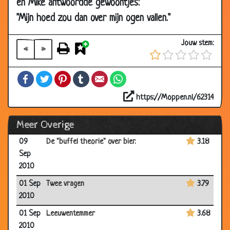
en Mike antwoordde gewoontjes:
09
Jagen
3.75
"Mijn hoed zou dan over mijn ogen vallen."
Sep
2010
Jouw stem:
«
»
09
Naar de bioscoop
3.56
Sep
Facebook
Twitter
Pinterest
Tumblr
Email
WhatsApp
2010
https://Moppen.nl/62314
09
Toeval
3.86
Sep
Meer Overige
2010
09
De "buffel theorie" over bier.
3.18
Sep
2010
01 Sep
Twee vragen
3.79
2010
01 Sep
Leeuwentemmer
3.68
2010