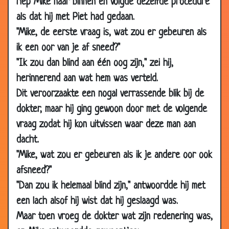
riep Mike naar binnen en volgde dezelfde procedure
13 Oct
Gekke koeienziekte
3.63
als dat hij met Piet had gedaan.
2010
"Mike, de eerste vraag is, wat zou er gebeuren als
06 Oct
Ingenieurs in een auto
2.68
ik een oor van je af sneed?"
2010
"Ik zou dan blind aan één oog zijn," zei hij,
04 Oct
Vervelend jongetje
3.87
herinnerend aan wat hem was verteld.
2010
Dit veroorzaakte een nogal verrassende blik bij de
29 Sep
Hun grote trots
3.25
dokter, maar hij ging gewoon door met de volgende
2010
vraag zodat hij kon uitvissen waar deze man aan
29 Sep
Terug naar het dorp
3.70
2010
dacht.
"Mike, wat zou er gebeuren als ik je andere oor ook
26 Sep
De slimste man ter wereld
3.14
2010
afsneed?"
"Dan zou ik helemaal blind zijn," antwoordde hij met
25 Sep
Arme mensen
3.76
2010
een lach alsof hij wist dat hij geslaagd was.
14 Sep
Duur grapje!
3.54
Maar toen vroeg de dokter wat zijn redenering was,
2010