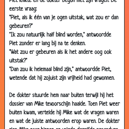
Piet knikte en de dokter begon met zijn vragen. De
2010
eerste vraag:
22 Oct
Elkaar aftroeven
3.86
"Piet, als ik één van je ogen uitstak, wat zou er dan
2010
gebeuren?"
18 Oct
Excuus
3.44
"Ik zou natuurlijk half blind worden," antwoordde
2010
Piet zonder er lang bij na te denken.
15 Oct
Veel soorten humor
3.25
"Wat zou er gebeuren als ik het andere oog ook
2010
uitstak?"
13 Oct
Verschillende systemen
3.07
"Dan zou ik helemaal blind zijn," antwoordde Piet,
2010
wetende dat hij zojuist zijn vrijheid had gewonnen.
13 Oct
Varkensvoer
3.33
2010
De dokter stuurde hem naar buiten terwijl hij het
13 Oct
Rare hondenaam
3.48
dossier van Mike tevoorschijn haalde. Toen Piet weer
2010
buiten kwam, vertelde hij Mike wat de vragen waren
13 Oct
Reclame maken
3.47
en wat de juiste antwoorden erop waren. De dokter
2010