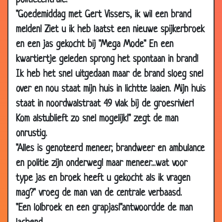
politiecentrale.
06 Aug
Simpel
3.15
"Goedemiddag met Gert Vissers, ik wil een brand
2012
melden! Ziet u ik heb laatst een nieuwe spijkerbroek
31 Jul
Oma mop
2.49
en een jas gekocht bij "Mega Mode" En een
2012
kwartiertje geleden sprong het spontaan in brand!
20 Jul
Waarom geef je hem dat?
3.46
Ik heb het snel uitgedaan maar de brand sloeg snel
2012
over en nou staat mijn huis in lichtte laaien. Mijn huis
20 Jul
Waar zit de overeenkomst?
2.22
2012
staat in noordwalstraat 49 vlak bij de groesrivier!
Kom alstublieft zo snel mogelijk!" zegt de man
13 Jul
Neem uw bril overal mee
2.29
2012
onrustig.
"Alles is genoteerd meneer, brandweer en ambulance
06 Jul
Wat nu?
3.60
2012
en politie zijn onderweg! maar meneer...wat voor
29 Jun
Het zit niet mee
2.44
type jas en broek heeft u gekocht als ik vragen
2012
mag?" vroeg de man van de centrale verbaasd.
05 Apr
Beste kus ooit
3.52
"Een lolbroek en een grapjas!"antwoordde de man
2012