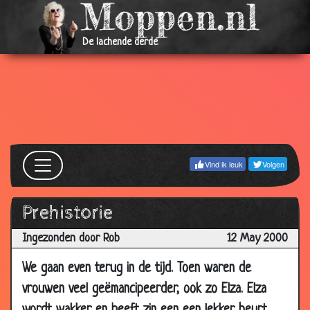
08
Geheugen training
3.56
Aug
De lachende derde
2001
06 Aug
Blinde & Kreupele
3.09
2001
06 Aug
De verslapen studenten
3.32
2001
05 Aug
Geëmigreerde Chinezen
3.22
Vind ik leuk
Volgen
2001
04 Aug
Militaire keuring
3.32
2001
Prehistorie
03 Aug
Jantje's belangrijke vraag
3.36
Ingezonden door Rob
12 May 2000
2001
We gaan even terug in de tijd. Toen waren de
25 Jul
Illinois
3.00
2001
vrouwen veel geëmancipeerder, ook zo Elza. Elza