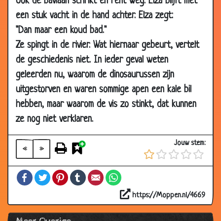
Ook de baviaan schrikt en rent weg. Elza blijft met
12 May
De koffer.
2.97
een stuk vacht in de hand achter. Elza zegt:
2000
"Dan maar een koud bad."
12 May
Geen grappen over maken
3.57
Ze spingt in de rivier. Wat hiernaar gebeurt, vertelt
2000
de geschiedenis niet. In ieder geval weten
12 May
Papegaai
3.39
geleerden nu, waarom de dinosaurussen zijn
2000
uitgestorven en waren sommige apen een kale bil
12 May
Een foute diagnose
3.41
hebben, maar waarom de vis zo stinkt, dat kunnen
2000
ze nog niet verklaren.
12 May
Frans de leeuwendoder
3.59
2000
Jouw stem:
«
»
12 May
De koe
2.73
2000
Facebook
Twitter
Pinterest
Tumblr
Email
WhatsApp
12 May
Harmsen bij de belastingdienst
3.74
2000
https://Moppen.nl/4669
12 May
Nerds
2.74
2000