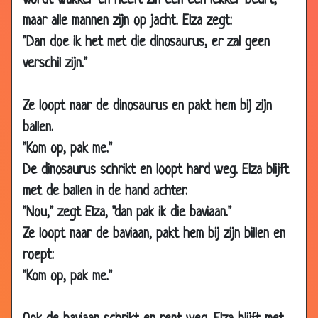
wordt wakker en heeft zin een een lekker beurt,
12 Jul
Numismaticus
2.91
2001
maar alle mannen zijn op jacht. Elza zegt:
"Dan doe ik het met die dinosaurus, er zal geen
11 Jul
Boete
3.68
2001
verschil zijn."
08 Jul
In de kroeg
3.27
2001
Ze loopt naar de dinosaurus en pakt hem bij zijn
12 May
De boer
3.19
ballen.
2000
"Kom op, pak me."
12 May
Verliefd
2.98
De dinosaurus schrikt en loopt hard weg. Elza blijft
2000
met de ballen in de hand achter.
12 May
Aangereden big
2.82
"Nou," zegt Elza, "dan pak ik die baviaan."
2000
Ze loopt naar de baviaan, pakt hem bij zijn billen en
12 May
Vlieg
3.13
roept:
2000
"Kom op, pak me."
12 May
Karate-aapje
3.33
2000