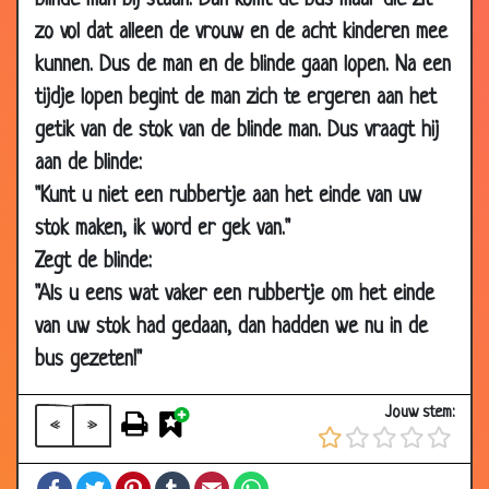
blinde man bij staan. Dan komt de bus maar die zit
2006
zo vol dat alleen de vrouw en de acht kinderen mee
08
5 euro
3.48
kunnen. Dus de man en de blinde gaan lopen. Na een
Aug
tijdje lopen begint de man zich te ergeren aan het
2006
getik van de stok van de blinde man. Dus vraagt hij
07 Aug
Lekke band
3.03
aan de blinde:
2006
"Kunt u niet een rubbertje aan het einde van uw
07 Aug
Visrestaurant
3.07
stok maken, ik word er gek van."
2006
Zegt de blinde:
06 Aug
Appelpitten
3.65
"Als u eens wat vaker een rubbertje om het einde
2006
van uw stok had gedaan, dan hadden we nu in de
31 Jul
Hond
3.04
bus gezeten!"
2006
29 Jul
Gefeliciteerd!
3.47
Jouw stem:
2006
«
»
29 Jul
Gabbers
3.18
Facebook
Twitter
Pinterest
Tumblr
Email
WhatsApp
2006