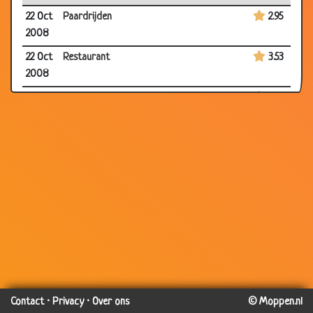
22 Oct
Paardrijden
2.95
2008
22 Oct
Restaurant
3.53
2008
10 Oct
Wie niet horen wil .
3.81
2008
10 Oct
Geen nut
2.19
2008
10 Oct
Meerderjarig
2.10
2008
10 Oct
Stomme dieven
1.79
2008
10 Oct
Bijdehand
2.21
2008
10 Oct
Niet de slimste
1.97
Contact
·
Privacy
·
Over ons
© Moppen.nl