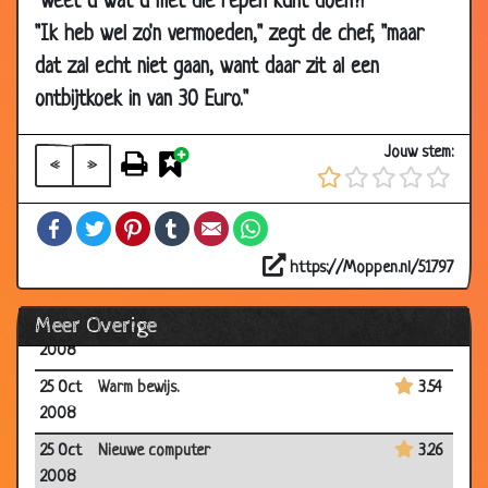
"Weet u wat u met die repen kunt doen?!"
14 Nov
Nederlands moeilijk te leren?
3.70
"Ik heb wel zo'n vermoeden," zegt de chef, "maar
2008
dat zal echt niet gaan, want daar zit al een
14 Nov
Psychologische gezondheidszorg
3.49
ontbijtkoek in van 30 Euro."
2008
07 Nov
Bank overvallers
2.76
Jouw stem:
2008
«
»
07 Nov
Het geheim voor een lang leven
3.81
Facebook
Twitter
Pinterest
Tumblr
Email
WhatsApp
2008
04 Nov
Het allersnelste...
3.45
https://Moppen.nl/51797
2008
Meer Overige
26 Oct
Verjaardag
3.58
2008
25 Oct
Warm bewijs.
3.54
2008
25 Oct
Nieuwe computer
3.26
2008