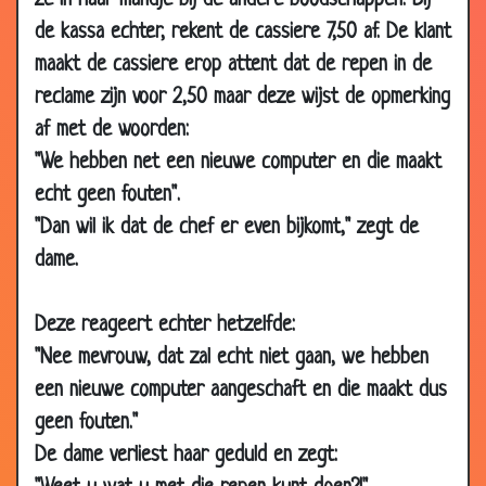
ze in haar mandje bij de andere boodschappen. Bij
2009
de kassa echter, rekent de cassiere 7,50 af. De klant
06 Jan
De scheiding
3.50
maakt de cassiere erop attent dat de repen in de
2009
reclame zijn voor 2,50 maar deze wijst de opmerking
29 Dec
Vrouwelijke hormonen
3.23
af met de woorden:
2008
"We hebben net een nieuwe computer en die maakt
23 Dec
Spruiten smokkelen
2.89
echt geen fouten".
2008
"Dan wil ik dat de chef er even bijkomt," zegt de
22 Dec
1 april grap
3.65
dame.
2008
29 Nov
Eikels
3.46
Deze reageert echter hetzelfde:
2008
"Nee mevrouw, dat zal echt niet gaan, we hebben
25 Nov
Ondeugende oma's
3.43
een nieuwe computer aangeschaft en die maakt dus
2008
geen fouten."
21 Nov
Ouderdom
3.52
De dame verliest haar geduld en zegt:
2008