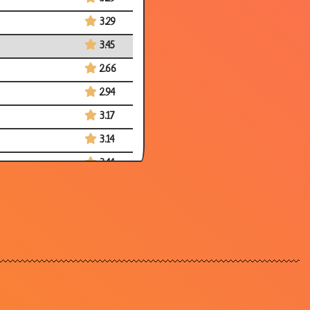
3.29
3.45
2.66
2.94
3.17
3.14
3.44
3.61
3.75
2.81
3.05
3.71
3.71