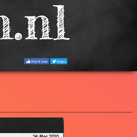
3.38
3.90
3.13
3.63
3.31
3.57
Vind ik leuk
Volgen
2.87
3.89
3.34
3.37
3.60
3.81
3.74