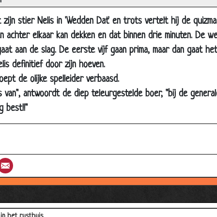
n
 z'n kale kop aaien
ele zaak een rondje
zijn stier Nelis in 'Wedden Dat' en trots vertelt hij de quizm
ien achter elkaar kan dekken en dat binnen drie minuten. De
en zonder handen
gaat aan de slag. De eerste vijf gaan prima, maar dan gaat he
 nodig
is definitief door zijn hoeven.
idehond
oept de olijke spelleider verbaasd.
 dag
s van", antwoordt de diep teleurgestelde boer, "bij de generale
st!
 best!!"
oorapparaat
g als kip
ontbijt
st
umblr
Email
rijke eitjes
jes passen
en
in het rusthuis