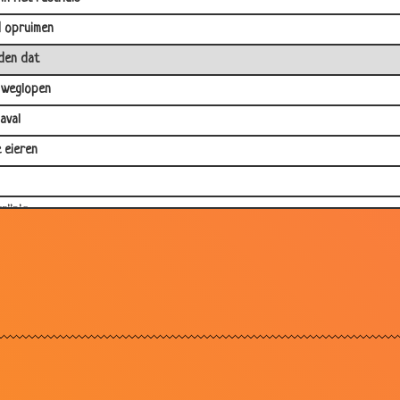
 opruimen
den dat
 weglopen
aval
 eieren
rijnig
ma
e put
 wachten
rgde vader
had hij nooit verwacht
uk maken