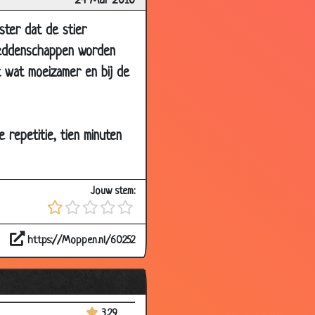
24 Mar 2010
3.09
2.60
aster dat de stier
 weddenschappen worden
3.20
t wat moeizamer en bij de
2.97
2.92
3.73
 repetitie, tien minuten
3.71
3.86
Jouw stem:
2.87
2.98
https://Moppen.nl/60252
2.68
3.19
3.73
3.29