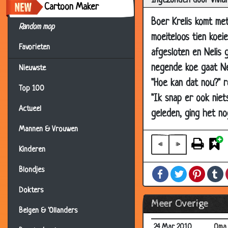
Ingezonden door Vivia
14 Apr 2010
Over
Cartoon Maker
14 Apr 2010
De h
Boer Krelis komt met 
Random mop
moeiteloos tien koe
14 Apr 2010
Dart
Favorieten
afgesloten en Nelis 
14 Apr 2010
Bril
negende koe gaat Nel
Nieuwste
14 Apr 2010
Gele
"Hoe kan dat nou?" r
14 Apr 2010
Pech
Top 100
"Ik snap er ook niet
10 Apr 2010
Beta
Actueel
geleden, ging het nog
07 Apr 2010
Geh
Mannen & Vrouwen
07 Apr 2010
Teru
«
»
Kinderen
04 Apr 2010
Paas
Blondjes
Facebook
Twitter
Pintere
T
04 Apr 2010
Kleur
Dokters
03 Apr 2010
Hoed
Meer Overige
31 Mar 2010
Golf
Belgen & 'Ollanders
24 Mar 2010
Oma 