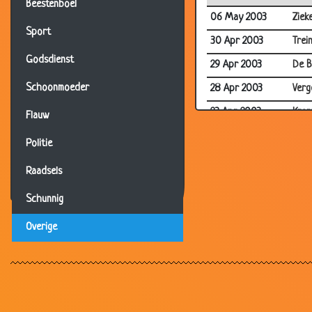
Beestenboel
06 May 2003
Ziek
Sport
30 Apr 2003
Trei
Godsdienst
29 Apr 2003
De B
Schoonmoeder
28 Apr 2003
Verg
23 Apr 2003
Kran
Flauw
23 Apr 2003
Het 
Politie
20 Apr 2003
Ranz
Raadsels
20 Apr 2003
Moo
Schunnig
18 Apr 2003
Blai
Overige
17 Apr 2003
Bill 
15 Apr 2003
Het 
14 Apr 2003
2 Du
14 Apr 2003
Lijk