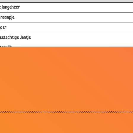
e jongeheer
nraampje
oer
eetachtige Jantje
tenwijk
varken en de kip
ig
rdzaak
r,Bush,Balkenende in hel
Clinton
raam
itsers