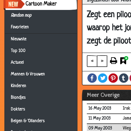
Ingezonden door Anon
Cartoon Maker
11 Jun 2003
Pame
Zegt een piloo
Random mop
11 Jun 2003
Boer
waarop het jo
Favorieten
10 Jun 2003
Mag
05 Jun 2003
Gees
zegt de piloot
Nieuwste
04 Jun 2003
Rob 
Top 100
04 Jun 2003
Eigel
«
»
Actueel
27 May 2003
Teks
Mannen & Vrouwen
Facebook
Twitter
Pintere
T
23 May 2003
Dikk
Kinderen
18 May 2003
Snee
Meer Overige
Blondjes
17 May 2003
Lief
16 May 2003
Irak
Dokters
11 May 2003
Jama
Belgen & 'Ollanders
09 May 2003
Vlie