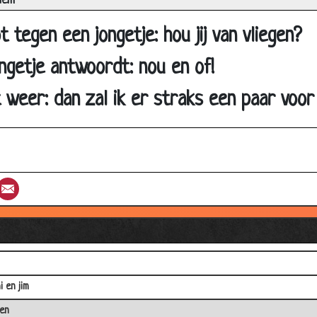
iem
la
t tegen een jongetje: hou jij van vliegen?
 met de mengkraan
ngetje antwoordt: nou en of!
er
telijke
 weer: dan zal ik er straks een paar voor
de nijs
ijk een limmerick
t
st
umblr
Email
e vrouwen
uwwitje,dwerg en een trol
de
i en jim
gen