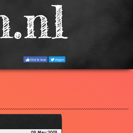
2.93
3.41
3.19
2.92
3.07
3.27
Vind ik leuk
Volgen
3.63
2.60
3.30
2.66
3.18
3.41
3.48
2.86