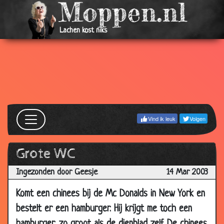
2003
02 Apr
'n sigaretje
3.36
Lachen kost niks
2003
01 Apr
Invalidewagentje
3.85
2003
30
Jezus
3.56
Mar
2003
Vind ik leuk
Volgen
29 Mar
Kaboem
2.53
2003
Grote WC
29 Mar
Blinde man.
3.72
2003
Ingezonden door Geesje
14 Mar 2003
28
God & Geld
3.10
Mar
Komt een chinees bij de Mc Donalds in New York en
2003
bestelt er een hamburger. Hij krijgt me toch een
28
Rood-groene ridder
2.41