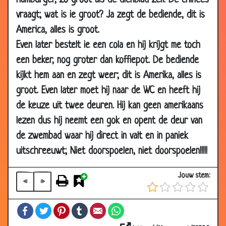
hamburger, zo groot als de dienblad zelf. De chinees
Mar
vraagt; wat is ie groot? Ja zegt de bediende, dit is
2003
America, alles is groot.
27 Mar
Elisabeth
3.53
Even later bestelt ie een cola en hij krijgt me toch
2003
een beker, nog groter dan koffiepot. De bediende
26 Mar
Discriminatie
3.32
kijkt hem aan en zegt weer; dit is Amerika, alles is
2003
groot. Even later moet hij naar de WC en heeft hij
26 Mar
Opa
2.50
de keuze uit twee deuren. Hij kan geen amerikaans
2003
lezen dus hij neemt een gok en opent de deur van
24 Mar
Sadam hoessijn
3.02
de zwembad waar hij direct in valt en in paniek
2003
uitschreeuwt; Niet doorspoelen, niet doorspoelen!!!!!
23 Mar
De magische vrouw
3.37
2003
Jouw stem:
«
»
21 Mar
Magarita
2.47
2003
Facebook
Twitter
Pinterest
Tumblr
Email
WhatsApp
21 Mar
16 biertjes
3.21
2003