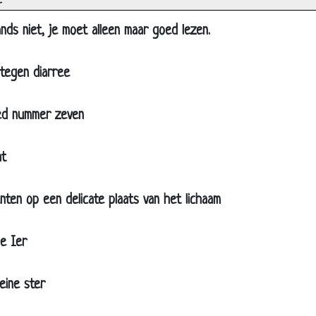
e
e boerderij
ands niet, je moet alleen maar goed lezen.
swachters
 lijm
tegen diarree
land
ed nummer zeven
is nooit grappig
aam
ht
jk en dronken
er vissen
en op een delicate plaats van het lichaam
ren ballen
tvaardigheid?
ge Ier
ldig leven
eine ster
boter oorlog
krijder