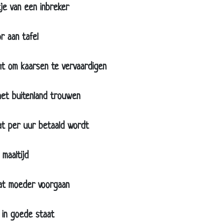
e van een inbreker
enten mop
n
 aan tafel
elijke insluiper
arige maagd
 om kaarsen te vervaardigen
t in spelling
t buitenland trouwen
 en dicht
gementlessen
 per uur betaald wordt
HSSV-0773H
tavond
maaltijd
 huurprijs
ldwijde opiniepeiling
t moeder voorgaan
in goede staat
tie raadsel