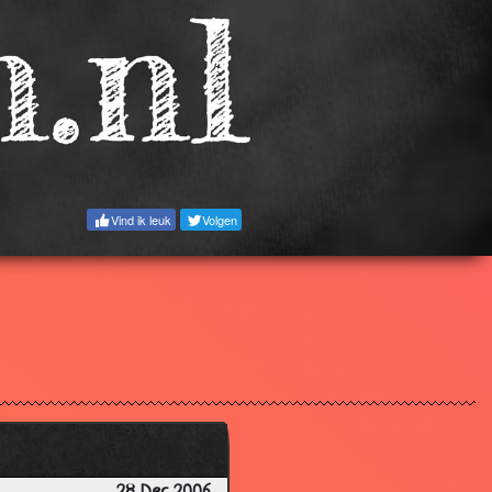
3.53
3.03
2.35
3.67
3.17
3.36
Vind ik leuk
Volgen
3.16
2.19
2.88
2.94
3.58
3.38
3.26
3.22