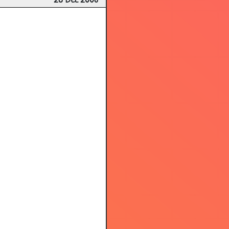
28 Dec 2006
3.27
3.63
3.36
3.30
3.17
3.75
2.86
3.46
3.68
3.81
3.72
3.39
3.64