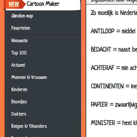
Ingezonden door Angi
Cartoon Maker
26 Mar 2007
Op d
Zo moeilijk is Nederl
Random mop
26 Mar 2007
Gren
Favorieten
22 Mar 2007
Geen
ANTILOOP = middel 
19 Mar 2007
Enge
Nieuwste
BEDACHT = naast b
14 Mar 2007
Wat 
Top 100
12 Mar 2007
Bijn
Actueel
ACHTERAF = min ac
12 Mar 2007
Leli
Mannen & Vrouwen
12 Mar 2007
Lekk
CONTINENTEN = inent
Kinderen
10 Mar 2007
Stie
Blondjes
08 Mar 2007
Rech
PAPIER = zwaarlijvi
05 Mar 2007
Gewe
Dokters
MINISTER = heel kl
05 Mar 2007
Room
Belgen & 'Ollanders
04 Mar 2007
Spoo