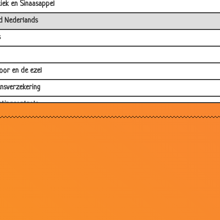
tiek en Sinaasappel
 Nederlands
s
oor en de ezel
nsverzekering
stingcontrole
ip,de man en de boer.
Zanten
in de kroeg
n
iezingstijd
ngen