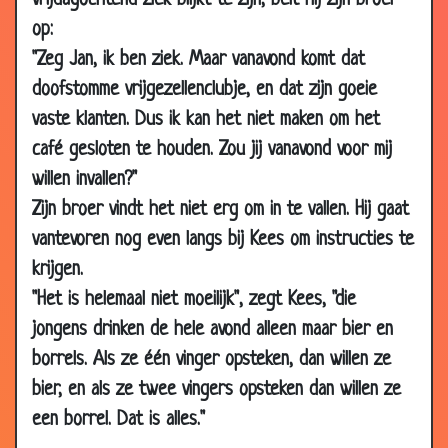
vrijdagochtend ziek blijkt te zijn, belt hij zijn broer
2015
op:
26 Feb
Aanbesteding
2.79
"Zeg Jan, ik ben ziek. Maar vanavond komt dat
2015
doofstomme vrijgezellenclubje, en dat zijn goeie
30 Jan
Toppunt van lef
2.87
vaste klanten. Dus ik kan het niet maken om het
2015
café gesloten te houden. Zou jij vanavond voor mij
19 Jan
Promotie
2.57
willen invallen?"
2015
Zijn broer vindt het niet erg om in te vallen. Hij gaat
18 Jan
De witte streep
3.03
2015
vantevoren nog even langs bij Kees om instructies te
krijgen.
09 Jan
Een Amerikaan en een Rus
2.79
2015
"Het is helemaal niet moeilijk", zegt Kees, "die
jongens drinken de hele avond alleen maar bier en
02 Jan
De wedstrijd
2.37
2015
borrels. Als ze één vinger opsteken, dan willen ze
28 Dec
Overzwemmen
2.60
bier, en als ze twee vingers opsteken dan willen ze
2014
een borrel. Dat is alles."
19 Dec
Loonsverhoging
3.64