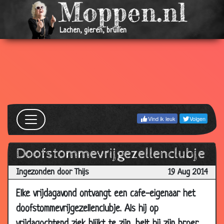
12 May
Vliegreis
2.84
2016
Lachen, gieren, brullen
27 Apr
Gebruiksaanwijzing
3.60
2016
11 Apr
Meneer pastoor
2.83
2016
07 Apr
Alimentatie
2.61
2016
Vind ik leuk
Volgen
08 Jan
Schoppen
2.73
2016
Doofstommevrijgezellenclubje
06 Nov
Net zoals alle anderen
2.87
2015
Ingezonden door Thijs
19 Aug 2014
05 Oct
Een nuttig cadeau
3.13
Elke vrijdagavond ontvangt een cafe-eigenaar het
2015
doofstommevrijgezellenclubje. Als hij op
17 Apr
ben je bang voor...?
2.53