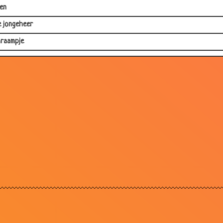
gen
e jongeheer
nraampje
oer
eetachtige Jantje
tenwijk
varken en de kip
ig
rdzaak
r,Bush,Balkenende in hel
Clinton
raam
itsers