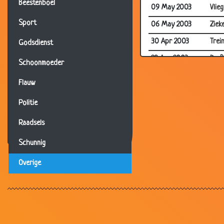
Beestenboel
09 May 2003
Vlie
Sport
06 May 2003
Ziek
30 Apr 2003
Trei
Godsdienst
29 Apr 2003
De B
Schoonmoeder
28 Apr 2003
Verg
Flauw
23 Apr 2003
Kran
Politie
23 Apr 2003
Het 
Raadsels
20 Apr 2003
Ranz
Schunnig
20 Apr 2003
Moo
18 Apr 2003
Blai
Overige
17 Apr 2003
Bill 
15 Apr 2003
Het 
14 Apr 2003
2 Du