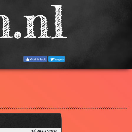
2.93
3.41
3.19
2.92
3.07
3.27
Vind ik leuk
Volgen
3.63
2.60
3.30
2.66
3.18
3.41
3.48