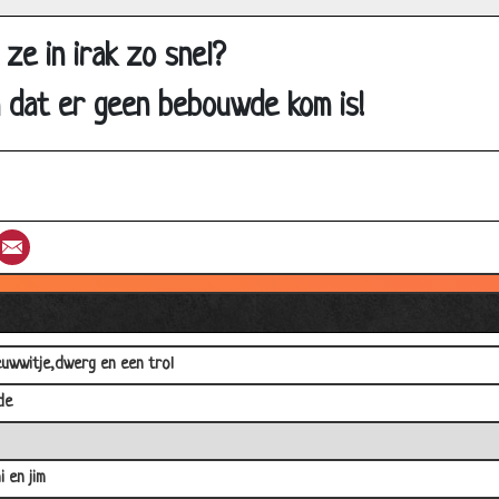
en
ze in irak zo snel?
la
 dat er geen bebouwde kom is!
 met de mengkraan
er
telijke
de nijs
st
umblr
Email
ijk een limmerick
t
e vrouwen
uwwitje,dwerg en een trol
de
i en jim