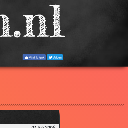
3.21
3.33
3.37
2.78
3.16
3.67
Vind ik leuk
Volgen
3.33
3.23
3.12
3.27
2.95
3.00
3.12