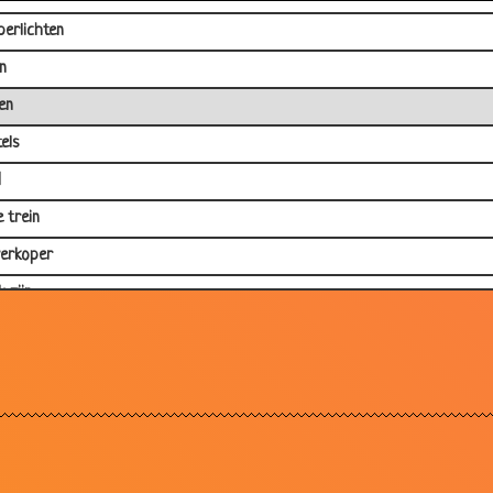
perlichten
n
en
els
d
e trein
erkoper
k zijn
erbroeken
zuiger
ula
g
h