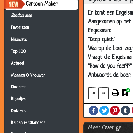
Ingezonden door Step
29 Jun 2006
Koud
Cartoon Maker
28 Jun 2006
Enge
Er komt een Engelsma
Random mop
27 Jun 2006
Pape
Aangekomen op het er
Favorieten
Engelsman:
27 Jun 2006
Sam
"Keep quiet."
Nieuwste
26 Jun 2006
Trie
Waarop de boer zegt: 
23 Jun 2006
Oma
Top 100
Vraagt die Engelsman
22 Jun 2006
Stee
Actueel
"How do you feel?!?"
18 Jun 2006
Paki
Antwoordt de boer: "
Mannen & Vrouwen
17 Jun 2006
Gang
Kinderen
17 Jun 2006
Luch
«
»
Blondjes
16 Jun 2006
Laar
Facebook
Twitter
Pintere
T
15 Jun 2006
Snel
Dokters
13 Jun 2006
Cyni
Belgen & 'Ollanders
Meer Overige
12 Jun 2006
Red