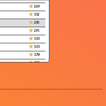
2.69
3.52
2.95
2.91
3.10
3.01
3.78
3.23
2.98
3.74
1.81
3.11
3.31