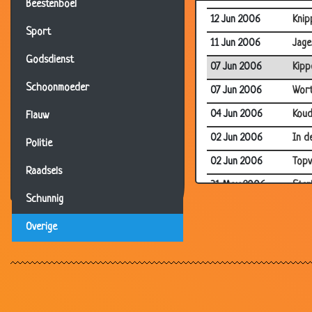
Beestenboel
12 Jun 2006
Knip
Sport
11 Jun 2006
Jage
Godsdienst
07 Jun 2006
Kipp
Schoonmoeder
07 Jun 2006
Wort
04 Jun 2006
Kou
Flauw
02 Jun 2006
In d
Politie
02 Jun 2006
Topv
Raadsels
31 May 2006
Ster
Schunnig
31 May 2006
Ond
Overige
30 May 2006
Stof
30 May 2006
Drac
30 May 2006
Zieli
30 May 2006
Pec