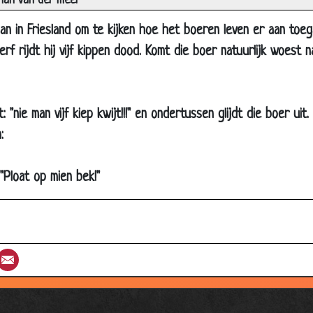
han van der meer
e kip
l
n in Friesland om te kijken hoe het boeren leven er aan toega
gaai
f rijdt hij vijf kippen dood. Komt die boer natuurlijk woest n
 en Moos
st
"nie man vijf kiep kwijt!!!" en ondertussen glijdt die boer uit.
:
ds kleiner
staans
Ploat op mien bek!"
ster
tjes
zen
st
umblr
Email
heid
sme
en