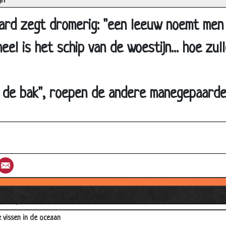
jn
ardess
rd zegt dromerig: "een leeuw noemt men 
ralen
eel is het schip van de woestijn... hoe zul
en
o)botsing
sche
 de bak", roepen de andere manegepaarden
k
criminaliteit
odil
r en zoon Indiaan
st
umblr
Email
d
ol
aai op Titanic!
 vissen in de oceaan