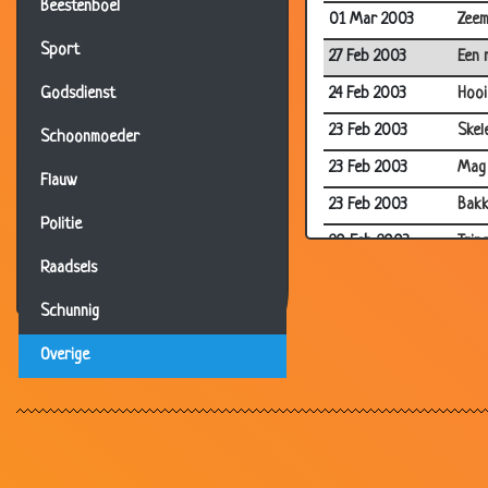
Beestenboel
01 Mar 2003
Zeem
Sport
27 Feb 2003
Een 
24 Feb 2003
Hooi
Godsdienst
23 Feb 2003
Skel
Schoonmoeder
23 Feb 2003
Mag 
Flauw
23 Feb 2003
Bakk
Politie
20 Feb 2003
Trin
Raadsels
19 Feb 2003
Valen
Schunnig
18 Feb 2003
Buit
18 Feb 2003
Tand
Overige
17 Feb 2003
Top
16 Feb 2003
Knor
16 Feb 2003
Rat