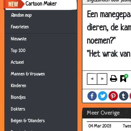
Ingezonden door jasmi
Cartoon Maker
13 Mar 2003
Stew
Een manegepaa
Random mop
13 Mar 2003
5 st
dieren, de kam
11 Mar 2003
Eier
Favorieten
09 Mar 2003
(aut
noemen?"
Nieuwste
08 Mar 2003
Por
Top 100
"Het wrak van
07 Mar 2003
Wer
Actueel
07 Mar 2003
Baby
Mannen & Vrouwen
06 Mar 2003
Krok
«
»
Kinderen
06 Mar 2003
Vade
Facebook
Twitter
Pintere
T
04 Mar 2003
Zan
Blondjes
04 Mar 2003
Scho
Dokters
Meer Overige
04 Mar 2003
Papg
Belgen & 'Ollanders
04 Mar 2003
Twee