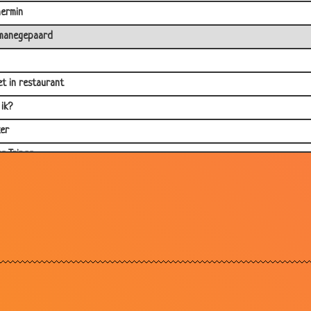
ermin
manegepaard
et in restaurant
ik?
er
gg Tringg
tijn
en eten
en :-)
punt
r