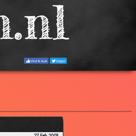
3.72
3.10
2.41
3.53
3.32
2.51
Vind ik leuk
Volgen
3.02
3.37
2.47
3.21
3.36
3.09
3.00