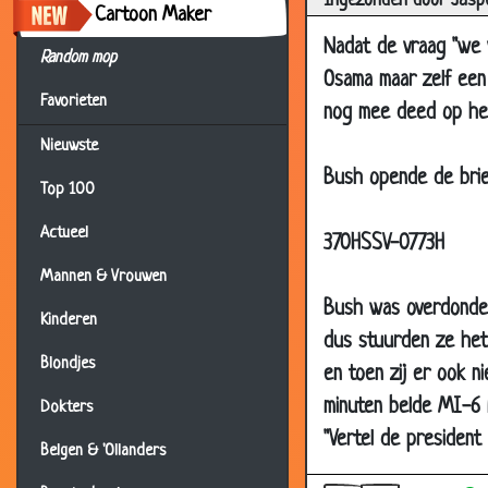
Ingezonden door Jasp
Cartoon Maker
26 Mar 2007
Op d
Nadat de vraag "we w
26 Mar 2007
Gren
Random mop
Osama maar zelf een 
22 Mar 2007
Geen
Favorieten
nog mee deed op het
19 Mar 2007
Enge
Nieuwste
14 Mar 2007
Wat 
Bush opende de brie
Top 100
12 Mar 2007
Bijn
Actueel
12 Mar 2007
Leli
370HSSV-0773H
12 Mar 2007
Lekk
Mannen & Vrouwen
Bush was overdonderd
10 Mar 2007
Stie
Kinderen
dus stuurden ze het
08 Mar 2007
Rech
Blondjes
en toen zij er ook n
05 Mar 2007
Gewe
minuten belde MI-6 
Dokters
05 Mar 2007
Room
"Vertel de president
Belgen & 'Ollanders
04 Mar 2007
Spoo