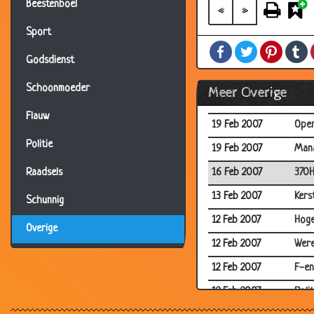
Beestenboel
03 Mar 2007
Stud
«
»
02 Mar 2007
Jage
Sport
Facebook
Twitter
Pintere
T
22 Feb 2007
Ambt
Godsdienst
22 Feb 2007
70-j
Schoonmoeder
Meer Overige
22 Feb 2007
Slech
Flauw
19 Feb 2007
Open
Politie
19 Feb 2007
Mana
16 Feb 2007
370
Raadsels
13 Feb 2007
Kers
Schunnig
12 Feb 2007
Hoge
Overige
12 Feb 2007
Were
12 Feb 2007
F-en
12 Feb 2007
Poli