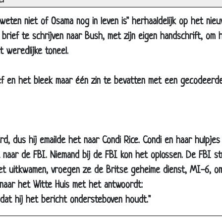
er
e boerderij
eten niet of Osama nog in leven is" herhaaldelijk op het nie
swachters
brief te schrijven naar Bush, met zijn eigen handschrift, om 
 lijm
 weredlijke toneel.
land
is nooit grappig
f en het bleek maar één zin te bevatten met een gecodeerd
aam
jk en dronken
er vissen
, dus hij emailde het naar Condi Rice. Condi en haar hulpje
ren ballen
 naar de FBI. Niemand bij de FBI kon het oplossen. De FBI s
tvaardigheid?
iet uitkwamen, vroegen ze de Britse geheime dienst, MI-6, om
ldig leven
naar het Witte Huis met het antwoordt:
boter oorlog
 dat hij het bericht ondersteboven houdt."
krijder