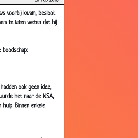
16 Feb 2007
3.27
uws voorbij kwam, besloot
3.63
hem te laten weten dat hij
3.36
3.30
3.17
e boodschap:
3.75
2.86
3.46
s hadden ook geen idee,
3.68
tuurde het naar de NSA,
3.81
 hulp. Binnen enkele
3.72
3.39
3.64