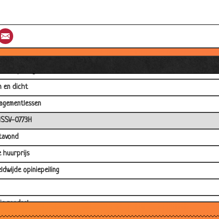
enten mop
n
st
umblr
Email
elijke insluiper
arige maagd
t in spelling
 en dicht
gementlessen
HSSV-0773H
tavond
 huurprijs
ldwijde opiniepeiling
tie raadsel